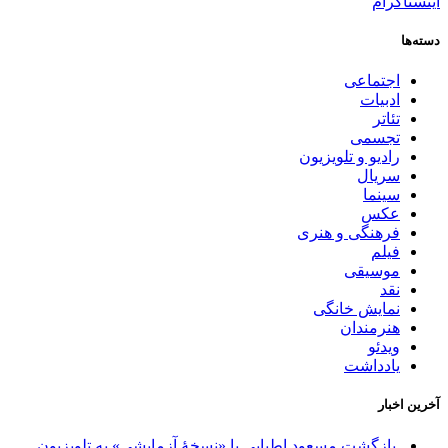
اینستاگرام
دسته‌ها
اجتماعی
ادبیات
تئاتر
تجسمی
رادیو و تلویزیون
سریال
سینما
عکس
فرهنگی و هنری
فیلم
موسیقی
نقد
نمایش خانگی
هنرمندان
ویدئو
یادداشت
آخرین اخبار
بازگشت مسعود اطیابی با «نسخهٔ آزمایشی» به تلویزیون