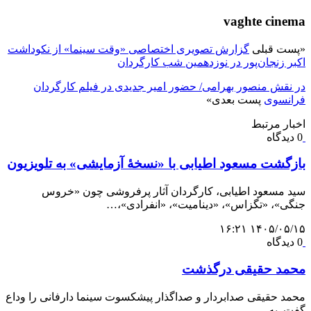
vaghte cinema
«
پست قبلی
گزارش تصویری اختصاصی «وقت سینما» از نکوداشت
اکبر زنجان‌پور در نوزدهمین شب کارگردان
در نقش منصور بهرامی/ حضور امیر جدیدی در فیلم کارگردان
فرانسوی
پست بعدی
»
اخبار مرتبط
0 دیدگاه
بازگشت مسعود اطیابی با «نسخهٔ آزمایشی» به تلویزیون
سید مسعود اطیابی، کارگردان آثار پرفروشی چون «خروس
جنگی»، «تگزاس»، «دینامیت»، «انفرادی»،…
۱۴۰۵/۰۵/۱۵ ۱۶:۲۱
0 دیدگاه
محمد حقیقی درگذشت
محمد حقیقی صدابردار و صداگذار پیشکسوت سینما دارفانی را وداع
گفت. به…