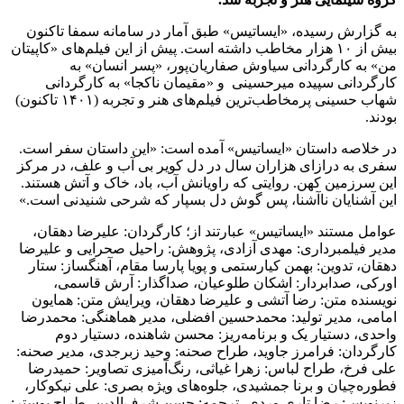
به گزارش رسیده، «ایساتیس» طبق آمار در سامانه سمفا تاکنون
بیش از ۱۰ هزار مخاطب داشته است. پیش از این فیلم‌های «کاپیتان
من» به کارگردانی سیاوش صفاریان‌پور، «پسر انسان» به
کارگردانی سپیده میرحسینی
و «مقیمان ناکجا» به کارگردانی
شهاب حسینی پرمخاطب‌ترین فیلم‌های هنر و تجربه (۱۴۰۱ تاکنون)
بودند.
در خلاصه داستان «ایساتیس» آمده است: «این داستان سفر است.
سفری به درازای هزاران سال در دل کویر بی آب و علف، در مرکز
این سرزمین کهن. روایتی که راویانش آب، باد، خاک و آتش هستند.
این آشنایان ناآشنا، پس گوش دل بسپار که شرحی شنیدنی است.»
عوامل مستند «ایساتیس» عبارتند از؛ کارگردان: علیرضا دهقان،
مدیر فیلمبرداری: مهدی آزادی، پژوهش: راحیل صحرایی و علیرضا
دهقان، تدوین: بهمن کیارستمی و پویا پارسا مقام، آهنگساز: ستار
اورکی، صدابردار: اشکان طلوعیان، صداگذار: آرش قاسمی،
نویسنده متن: رضا آتشی و علیرضا دهقان، ویرایش متن: همایون
امامی، مدیر تولید: محمدحسین افضلی، مدیر هماهنگی: محمدرضا
واحدی، دستیار یک و برنامه‌ریز: محسن شاهنده، دستیار دوم
کارگردان: فرامرز جاوید، طراح صحنه: وحید زبرجدی، مدیر صحنه:
علی فرخ، طراح لباس: زهرا غیاثی، رنگ‌آمیزی تصاویر: حمیدرضا
فطوره‌چیان و برنا جمشیدی، جلوه‌های ویژه بصری: علی نیکوکار،
زیرنویس: رضا تاری وردی، ترجمه: حسن شرف‌الدین، طراح پوستر: