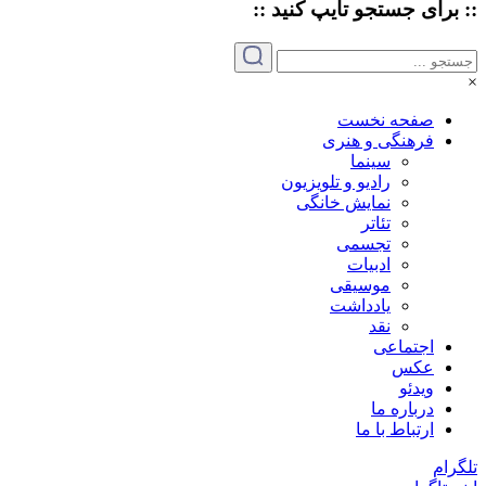
:: برای جستجو
تایپ
کنید ::
×
صفحه نخست
فرهنگی و هنری
سینما
رادیو و تلویزیون
نمایش خانگی
تئاتر
تجسمی
ادبیات
موسیقی
یادداشت
نقد
اجتماعی
عکس
ویدئو
درباره ما
ارتباط با ما
تلگرام