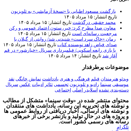
بازگشت مسعود اطیابی با «نسخهٔ آزمایشی» به تلویزیون
تاریخ انتشار: ۱۵ مرداد ۱۴۰۵
محمد حقیقی درگذشت
تاریخ انتشار: ۱۵ مرداد ۱۴۰۵
معاون صدا مطرح کرد: خبر، ستون اعتماد عمومی و رکن
مرجعیت رسانه‌ای است
تاریخ انتشار: ۱۵ مرداد ۱۴۰۵
رمان «خاک سرد است» شنیدنی شد/ روایتی از گیلان با
صدای فیاض زاهد نویسنده کتاب
تاریخ انتشار: ۱۵ مرداد ۱۴۰۵
با بازی رابعه اسکویی/ فیلمبرداری سریال «خیارشور» در قم
آغاز شد
تاریخ انتشار: ۱۴ مرداد ۱۴۰۵
موضوعات پرطرفدار
ویدئو
هنرمندان
فیلم
فرهنگی و هنری
یادداشت
نمایش خانگی
نقد
موسیقی
سینما
رادیو و تلویزیون
تجسمی
تئاتر
ادبیات
عکس
سریال
دسته‌بندی نشده
اسلایدر اصلی
اجتماعی
محتوای منتشر شده در «وقت سینما» متشکل از مطالب
و نوشته های تحریریه این رسانه، یادداشت های منتقدان
و نوشته های ارسالی، اخبار دریافتی از روابط عمومی ها
و پروژه های در حال تولید و بازنشر برخی از خبرهای
رسانه های رسمی کشور است.
تلگرام