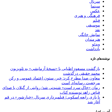
سریال
سینما
عکس
فرهنگی و هنری
فیلم
موسیقی
نقد
نمایش خانگی
هنرمندان
ویدئو
یادداشت
نوشته‌های تازه
بازگشت مسعود اطیابی با «نسخهٔ آزمایشی» به تلویزیون
محمد حقیقی درگذشت
معاون صدا مطرح کرد: خبر، ستون اعتماد عمومی و رکن
مرجعیت رسانه‌ای است
رمان «خاک سرد است» شنیدنی شد/ روایتی از گیلان با صدای
فیاض زاهد نویسنده کتاب
با بازی رابعه اسکویی/ فیلمبرداری سریال «خیارشور» در قم
آغاز شد
آخرین اخبار