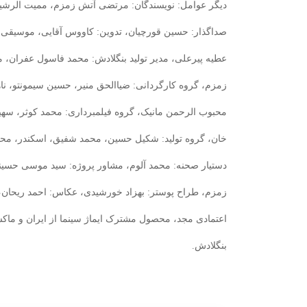
دیگر عوامل: نویسندگان: مرتضی آتش زمزم، ممیت الرشید،
صداگذار: حسین قورچیان، تدوین: کاووس آقایی، موسیقی:
عطیه پیرعلی، مدیر تولید بنگلادش: محمد فاسول عفران، مد
زمزم، گروه کارگردانی: ضیاالحق منیر، حسین سیمونتو، ناهی
محبوب الرحمن مانیک، گروه فیلمبرداری: محمد کوثر، سهی
خان، گروه تولید: شکیل حسین، محمد شفیق، اسکندر، محمد
دستیار صحنه: محمد آلوم، مشاور پروژه: سید موسی حس
زمزم، طراح پوستر: بهزاد خورشیدی، عکاس: احمد ریحان، 
اعتمادی مجد، محصول مشترک ایماژ سینما از ایران و ماک
بنگلادش.