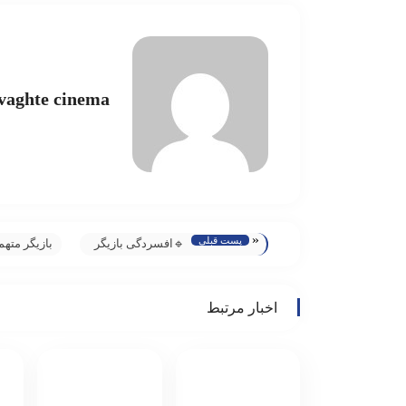
vaghte cinema
«
پست قبلی
🔹افسردگی بازیگر
بازیگر متهم
محبوب طنزهای
اعلام بی گن
تلویزیونی/ این
اخبار مرتبط
حقوق ۱۰ میلیونی
به کجا می‌رسد؟