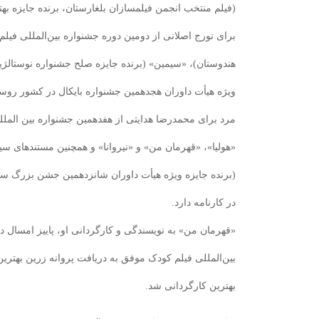
(فیلم منتخب انجمن فیلمسازان بلغارستان، برنده جایزه بهت
هندوستان)، «سیمین» (برنده جایزه صلح جشنواره نوستالژیا در
ویژه هیأت داوران هجدهمین جشنواره بایکال در کشور روسیه
مرد برای محمدرضا هدایتی از هفدهمین جشنواره بین المللی ف
«هولیا»، «قهرمان من» و «نیروانا» و همچنین مستندهای س
(برنده جایزه ویژه هیأت داوران شانزدهمین جشن بزرگ سین
در کارنامه دارد.
«قهرمان من» به نویسندگی و کارگردانی او، پاییز امسال 
بین‌المللی فیلم کودک موفق به دریافت پروانه زرین بهترین 
بهترین کارگردانی شد.