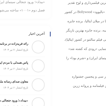
«بیداد»؛ ورود جنجالی سینمای ایر
رین فیلمبرداری و لوح تقدیر
فصل دوم «۱۰۰۱» ساخته می‌شود
برای تورج اصلانی از دومین دوره جشنواره بین‌‌المللی فيلم «بالیوود» Bollywood در کشور
 میلان ایتالیا، برنده جایزه
، برنده جایزه بهترین بازیگر
آخرین اخبار
یلم سالنتو در کشور ایتالیا)،
ینمایی «رودی که کشته شد»
تاریخ انتشار: ۷ تیر ۱۴۰۴
مای ایران) و «شرم بودا» را
پاس همدلی با مردم ایر
تاریخ انتشار: ۶ تیر ۱۴۰۴
در سی و پنجمین جشنواره
فیلمنامه و پروانه زرین
تاریخ انتشار: ۶ تیر ۱۴۰۴
«بیداد»؛ ورود جنجالی 