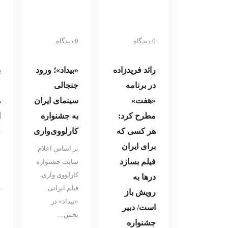
0 دیدگاه
0 دیدگاه
0 
رائد فریدزاده
«بیداد»؛ ورود
ب
در برنامه
جنجالی
ع
«هفت»
سینمای ایران
ه
مطرح کرد:
به جشنواره
ا
هر کسی که
کارلووی‌واری
و
برای ایران
بر اساس اعلام
ش
فیلم بسازد
سایت جشنواره
خ
کارلووی واری،
ا
در‌ها به
فیلم ایرانی
و
رویش باز
«بیداد» در
ب
است/ دبیر
بخش…
جشنواره