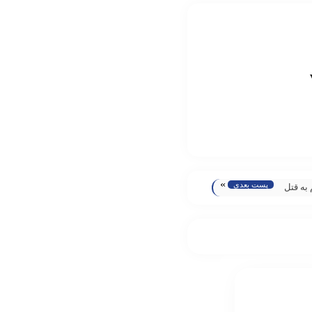
»
پست بعدی
 به قتل
اهی کرد