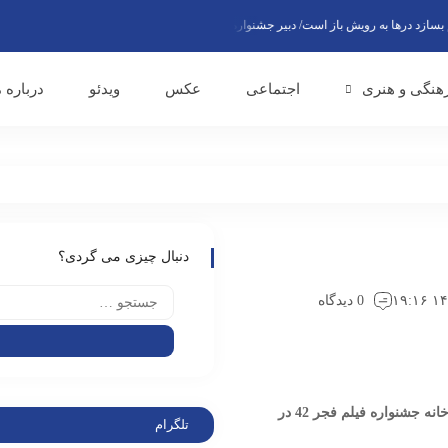
‌ها به رویش باز است/ دبیر جشنواره فجر به‌زودی اعلام می‌شود
پاس همدلی با مردم ایر
هنگی و هنری
اجتماعی
عکس
ویدئو
درباره م
دنبال چیزی می گردی؟
0 دیدگاه
در آستانه نمایش فیلم «دروغ های زیبا» در نخستین سانس خانه جشنواره فیلم فجر 42 در
تلگرام