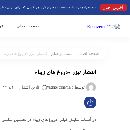
آخرین اخبار
رائد فریدزاده در برنامه «هفت» مطرح کرد: هر کسی که برای ایران فیلم بسازد در
صفحه اصلی
فر
:
>
صفحه اصلی
سینما
و
فیلم
انتشار تیزر «دروغ های زیبا»
انتشار تیزر «دروغ های زیبا»
vaghte cinema
توسط :
تاریخ انتشار : ۱۴۰۲/۱۱/۱۱ ۱۹:۱۶