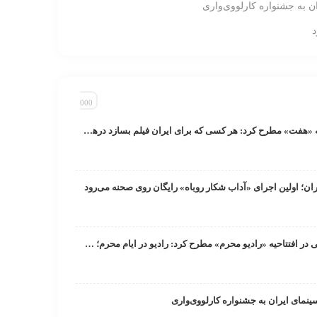
ان به جشنواره کارلووی‌واری
رائد فریدزاده در برنامه «هفت» مطرح کرد: هر کسی که برای ایران فیلم بسازد در‌ها به رویش باز است/ دبیر جشنواره فجر به‌زودی اعلام می‌شود
ان؛ اولین اجرای «آداب شکار روباه» رایگان روی صحنه می‌رود
معاون صدای رسانه ملی در افتتاحیه «رادیو محرم» مطرح کرد: رادیو در ایام محرم‌؛ تجلی‌گاه حماسه و معنویت/ پخش هزار و ۱۸۶ ساعت برنامه در ماه محرم
سینمای ایران به جشنواره کارلووی‌واری