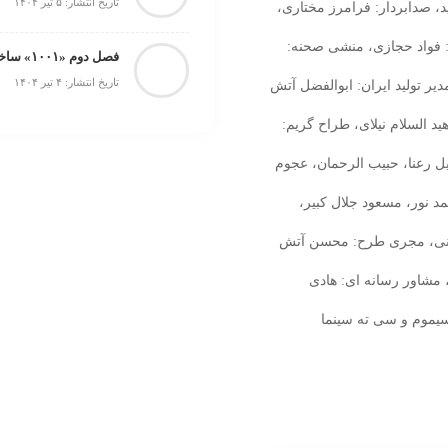
تاریخ انتشار: ۵ تیر ۱۴۰۴
 صدابردار: فرامرز مختاری،
 فواد حجازی، منشی صحنه:
فصل دوم «۱۰۰۱» ساخته می‌شود
تاریخ انتشار: ۴ تیر ۱۴۰۴
یر تولید ایران: ابوالفضل آتش
د السلام نیلای، طراح گریم:
ل رعنا، حبیب الرحمان، عجوم
 نور، مسعود جلال کبیر،
ینی، مجری طرح: محسن آتش
مشاور رسانه ای: هادی
سیموم و سی ته سینما