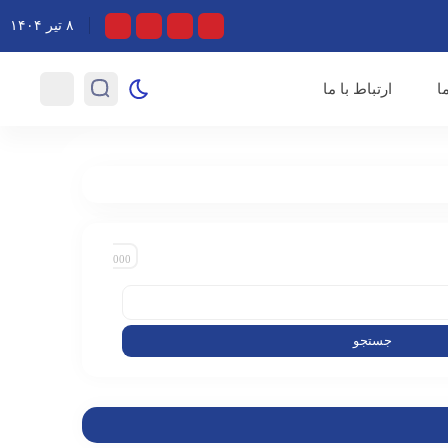
ان؛ اولین اجرای «آداب شکار روباه» رایگان روی صحنه می‌رود
۸ تیر ۱۴۰۴
معاون صدای رسانه ملی در افت
ا
ارتباط با ما