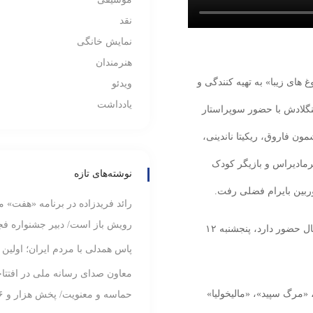
نقد
نمایش خانگی
هنرمندان
های زیبا» به تهیه کنندگی و
ویدئو
یادداشت
گلادش با حضور سوپراستار
ون فاروق، ریکیتا ناندینی،
مادیراس و بازیگر کودک
نوشته‌های تازه
ربین بایرام فضلی رفت.
رائد فریدزاده در برنامه «هفت» م
رویش باز است/ دبیر جشنواره فجر
«دروغ‌های زیبا» که در بخش سودای سیمرغ فیلم فجر امسال حضور دارد، پنجشنبه ۱۲
پاس همدلی با مردم ایران؛ اولین
معاون صدای رسانه ملی در افتتاحی
مرگ سپید»، «مالیخولیا»
حماسه و معنویت/ پخش هزار و ۱۸۶ ساعت برنامه در ماه محرم