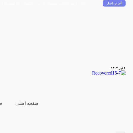
«بیداد»؛ ورود جنجالی سینمای ایران به جشنواره کارلووی‌واری
فصل دوم «۱۰۰۱» ساخته می‌شود
آخرین اخبار
۶ تیر ۱۴۰۴
صفحه اصلی
ف