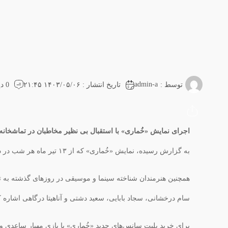
admin-a
توسط :
تاریخ انتشار : ۱۴۰۳/۰۵/۰۶ ۲۱:۴۵
0 دیدگاه
اجرای نمایش «خُماری» با استقبال بی نظیر مخاطبان در تماشخانه ه
به گزارش رسیده، نمایش «خُماری» که از ۱۳ تیر ماه هر شب در دو سانس در تماشاخانه هیلاج روی صحنه می‌رود و تاکنون میزبان بیش از ۶۰۰۰ نفر بوده است، با استقبال مردم به اجراهای خود ادامه می‌دهد.
همچنین هنرمندان شناخته سینما و موسیقی در روزهای گذشته به تم
سام درخشانی، سجاد بابایی، سعید دشتی و آناهیتا درگاهی اشاره ک
برای خرید بلیت سانس‌های جدید «خُماری» با بازی مهیار ساعدی و ص