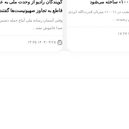
گویندگان رادیو از وحدت ملی به ع
قاطع به تجاوز صهیونیست‌ها گفتند
محسن کیایی امشب در «۱۰۰۱» میزبان قدرت‌الله ایزدی
 رسیده،…
وقتی آسمان رسانه ملی آماج حمله دشمن
صدا خاموش نشد…
۱۴۰۴/۰۳/۲۸ ۱۳:۳۵