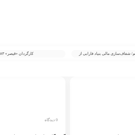
یش از ۳۰۰ میلیارد تومان برای حدود ۵۰ فیلم/ شفاف‌سازی مالی بنیاد فارابی از
کارگردان «قیصر» ۸۳ ساله شد/ عمرش دراز باد و از گزند زخم‌ها در امان
0 دیدگاه