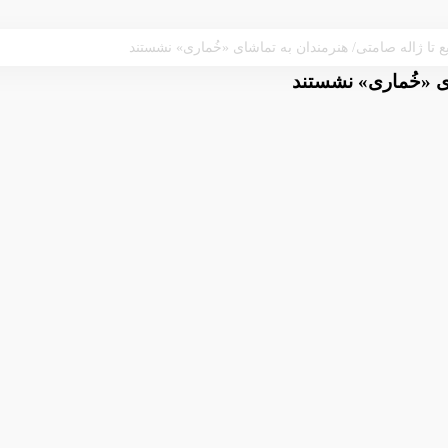
 تا ژاله صامتی/ هنرمندان به تماشای «خُماری» نشستند
ای «خُماری» نشستند