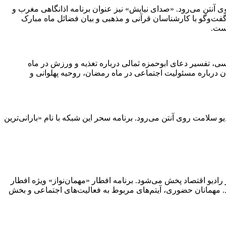
ی آنتن می‌رود. «صدای نیایش» نیز عنوان برنامه اذانگاهی مغرب و
هد شد. پخش ادعیه روز و تلاوت‌های کوتاه، گفت‌وگو با کارشناسان قرآنی و مذهبی و بیان فضائل ماه مبارک
است.
، تفسیر دعای ابوحمزه ثمالی درباره تغذیه و ورزش در ماه
می‌شود. در این برنامه با ورزشکاران درباره مسئولیت اجتماعی در ماه رمضان، روحیه پهلوانی و
 تا آسمان» با محوریت سلامت معنوی و بازگشت انسان به خویشتن خویش و توجه ویژه بر اصل انصاف ساعت ۱۷:۳۰ از رادیو سلامت روی آنتن می‌رود. برنامه سحر این شبکه با نام «بارانی‌ترین
یو اقتصاد پخش می‌شود. برنامه افطار «مهمان‌نواز» ویژه افطار
می‌رود‌. مهمانان حضوری، آیتم‌های مربوط به فعالیت‌های اجتماعی و بخش