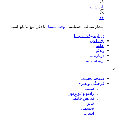
یادداشت
نقد
انتشار مطالب اختصاصی
«وقت سینما»
با ذکر منبع بلامانع است
درباره وقت سینما
اجتماعی
عکس
ویدئو
درباره ما
ارتباط با ما
×
صفحه نخست
فرهنگی و هنری
سینما
رادیو و تلویزیون
نمایش خانگی
تئاتر
تجسمی
ادبیات