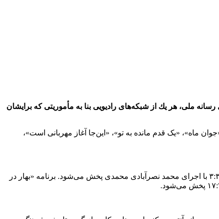
سانه ملی، هر یك از شبكه‌های رادیویی بنا به مأموریتی كه برایشان
ان ماه»، «یک قدم مانده به تو»، «این‌جا آغاز مهربانی است»،
«قرار بی‌قراران» ویژه‌ برنامه سحرگاهی رادیو ایران است که با تمركز بر اخلاق اسلامی و كمك به همنوع، در سحرهای ماه رمضان ساعت ۳:۳۰ با اجرای محمد نصرآبادی محمدی پخش می‌شود. برنامه «بهار در