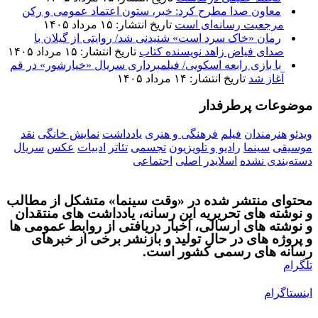
معاون صدا مطرح کرد: خبر، ستون اعتماد عمومی و رکن
مرجعیت رسانه‌ای است
تاریخ انتشار: ۱۵ مرداد ۱۴۰۵
رمان «خاک سرد است» شنیدنی شد/ روایتی از گیلان با
صدای فیاض زاهد نویسنده کتاب
تاریخ انتشار: ۱۵ مرداد ۱۴۰۵
با بازی رابعه اسکویی/ فیلمبرداری سریال «خیارشور» در قم
آغاز شد
تاریخ انتشار: ۱۴ مرداد ۱۴۰۵
موضوعات پرطرفدار
ویدئو
هنرمندان
فیلم
فرهنگی و هنری
یادداشت
نمایش خانگی
نقد
موسیقی
سینما
رادیو و تلویزیون
تجسمی
تئاتر
ادبیات
عکس
سریال
دسته‌بندی نشده
اسلایدر اصلی
اجتماعی
محتوای منتشر شده در «وقت سینما» متشکل از مطالب
و نوشته های تحریریه این رسانه، یادداشت های منتقدان
و نوشته های ارسالی، اخبار دریافتی از روابط عمومی ها
و پروژه های در حال تولید و بازنشر برخی از خبرهای
رسانه های رسمی کشور است.
تلگرام
اینستاگرام