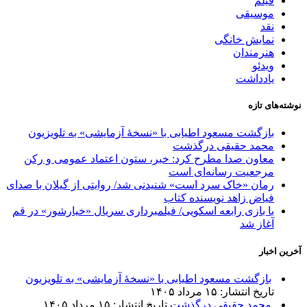
فیلم
موسیقی
نقد
نمایش خانگی
هنرمندان
ویدئو
یادداشت
نوشته‌های تازه
بازگشت مسعود اطیابی با «نسخهٔ آزمایشی» به تلویزیون
محمد حقیقی درگذشت
معاون صدا مطرح کرد: خبر، ستون اعتماد عمومی و رکن
مرجعیت رسانه‌ای است
رمان «خاک سرد است» شنیدنی شد/ روایتی از گیلان با صدای
فیاض زاهد نویسنده کتاب
با بازی رابعه اسکویی/ فیلمبرداری سریال «خیارشور» در قم
آغاز شد
آخرین اخبار
بازگشت مسعود اطیابی با «نسخهٔ آزمایشی» به تلویزیون
تاریخ انتشار: ۱۵ مرداد ۱۴۰۵
محمد حقیقی درگذشت
تاریخ انتشار: ۱۵ مرداد ۱۴۰۵