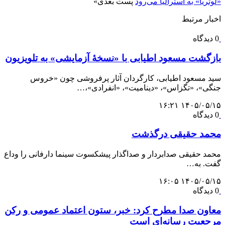
«لوتریا» به استرالیا می‌رود
پست بعدی
»
اخبار مرتبط
0 دیدگاه
بازگشت مسعود اطیابی با «نسخهٔ آزمایشی» به تلویزیون
سید مسعود اطیابی، کارگردان آثار پرفروشی چون «خروس
جنگی»، «تگزاس»، «دینامیت»، «انفرادی»،…
۱۴۰۵/۰۵/۱۵ ۱۶:۲۱
0 دیدگاه
محمد حقیقی درگذشت
محمد حقیقی صدابردار و صداگذار پیشکسوت سینما دارفانی را وداع
گفت. به…
۱۴۰۵/۰۵/۱۵ ۱۶:۰۵
0 دیدگاه
معاون صدا مطرح کرد: خبر، ستون اعتماد عمومی و رکن
مرجعیت رسانه‌ای است