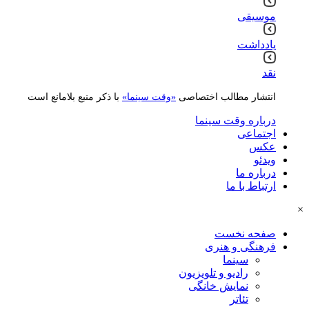
موسیقی
یادداشت
نقد
انتشار مطالب اختصاصی
«وقت سینما»
با ذکر منبع بلامانع است
درباره وقت سینما
اجتماعی
عکس
ویدئو
درباره ما
ارتباط با ما
×
صفحه نخست
فرهنگی و هنری
سینما
رادیو و تلویزیون
نمایش خانگی
تئاتر