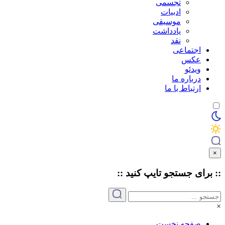
تجسمی
ادبیات
موسیقی
یادداشت
نقد
اجتماعی
عکس
ویدئو
درباره ما
ارتباط با ما
×
:: برای جستجو
تایپ
کنید ::
×
صفحه نخست