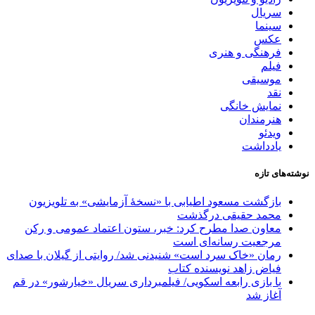
سریال
سینما
عکس
فرهنگی و هنری
فیلم
موسیقی
نقد
نمایش خانگی
هنرمندان
ویدئو
یادداشت
نوشته‌های تازه
بازگشت مسعود اطیابی با «نسخهٔ آزمایشی» به تلویزیون
محمد حقیقی درگذشت
معاون صدا مطرح کرد: خبر، ستون اعتماد عمومی و رکن
مرجعیت رسانه‌ای است
رمان «خاک سرد است» شنیدنی شد/ روایتی از گیلان با صدای
فیاض زاهد نویسنده کتاب
با بازی رابعه اسکویی/ فیلمبرداری سریال «خیارشور» در قم
آغاز شد