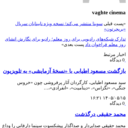
vaghte cinema
«
پست قبلی
سوینا منتشر می‌کند/ نسخه ویژه نابینایان سریال
«بریجرتون»
تدارک شبکه‌های رادیویی برای روز معلم؛ رادیو برای نگارش انشای
روز معلم فراخوان داد
پست بعدی
»
اخبار مرتبط
0 دیدگاه
بازگشت مسعود اطیابی با «نسخهٔ آزمایشی» به تلویزیون
سید مسعود اطیابی، کارگردان آثار پرفروشی چون «خروس
جنگی»، «تگزاس»، «دینامیت»، «انفرادی»،…
۱۴۰۵/۰۵/۱۵ ۱۶:۲۱
0 دیدگاه
محمد حقیقی درگذشت
محمد حقیقی صدابردار و صداگذار پیشکسوت سینما دارفانی را وداع