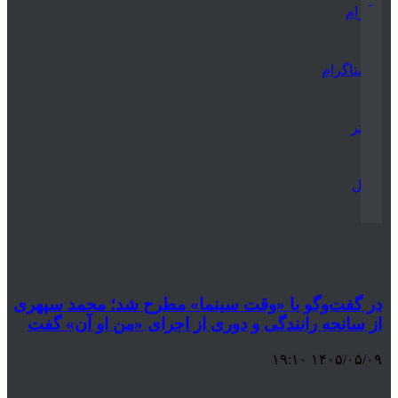
تلگرام
اینستاگرام
توییتر
ایمیل
در گفت‌وگو با «وقت سینما» مطرح شد؛ محمد سپهری
از سانحه رانندگی و دوری از اجرای «من او آن» گفت
۱۴۰۵/۰۵/۰۹ ۱۹:۱۰