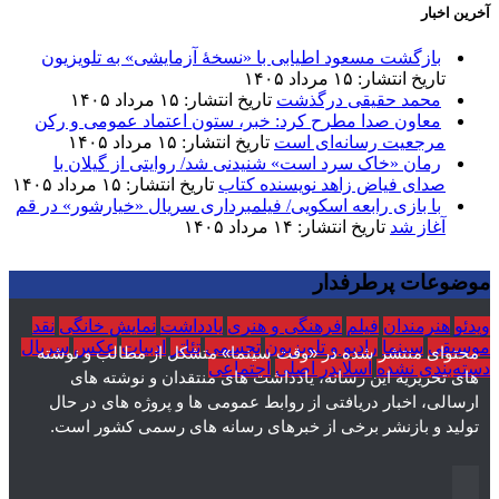
آخرین اخبار
بازگشت مسعود اطیابی با «نسخهٔ آزمایشی» به تلویزیون
تاریخ انتشار: ۱۵ مرداد ۱۴۰۵
محمد حقیقی درگذشت
تاریخ انتشار: ۱۵ مرداد ۱۴۰۵
معاون صدا مطرح کرد: خبر، ستون اعتماد عمومی و رکن
مرجعیت رسانه‌ای است
تاریخ انتشار: ۱۵ مرداد ۱۴۰۵
رمان «خاک سرد است» شنیدنی شد/ روایتی از گیلان با
صدای فیاض زاهد نویسنده کتاب
تاریخ انتشار: ۱۵ مرداد ۱۴۰۵
با بازی رابعه اسکویی/ فیلمبرداری سریال «خیارشور» در قم
آغاز شد
تاریخ انتشار: ۱۴ مرداد ۱۴۰۵
موضوعات پرطرفدار
ویدئو
هنرمندان
فیلم
فرهنگی و هنری
یادداشت
نمایش خانگی
نقد
موسیقی
سینما
رادیو و تلویزیون
تجسمی
تئاتر
ادبیات
عکس
سریال
محتوای منتشر شده در «وقت سینما» متشکل از مطالب و نوشته
دسته‌بندی نشده
اسلایدر اصلی
اجتماعی
های تحریریه این رسانه، یادداشت های منتقدان و نوشته های
ارسالی، اخبار دریافتی از روابط عمومی ها و پروژه های در حال
تولید و بازنشر برخی از خبرهای رسانه های رسمی کشور است.