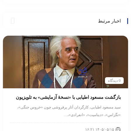
پس از ۲۷ سال
اخبار مرتبط
0 دیدگاه
بازگشت مسعود اطیابی با «نسخهٔ آزمایشی» به تلویزیون
سید مسعود اطیابی، کارگردان آثار پرفروشی چون «خروس جنگی»،
«تگزاس»، «دینامیت»، «انفرادی»،…
۱۴۰۵/۰۵/۱۵ ۱۶:۲۱