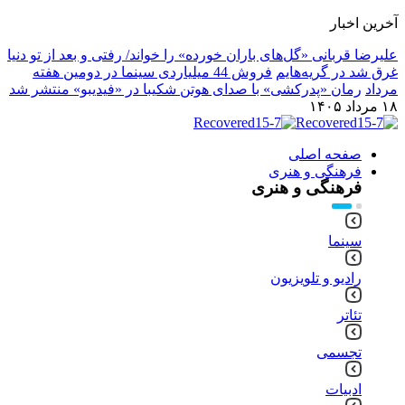
آخرین اخبار
علیرضا قربانی «گل‌های باران خورده» را خواند/ رفتی و بعد از تو دنیا
غرق شد در گریه‌هایم
فروش 44 میلیاردی سینما در دومین هفته
مرداد
رمان «پدرکشی» با صدای هوتن شکیبا در «فیدیبو» منتشر شد
۱۸ مرداد ۱۴۰۵
صفحه اصلی
فرهنگی و هنری
فرهنگی و هنری
سینما
رادیو و تلویزیون
تئاتر
تجسمی
ادبیات