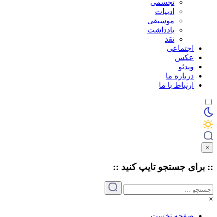
تجسمی
ادبیات
موسیقی
یادداشت
نقد
اجتماعی
عکس
ویدئو
درباره ما
ارتباط با ما
×
:: برای جستجو
تایپ
کنید ::
×
صفحه نخست