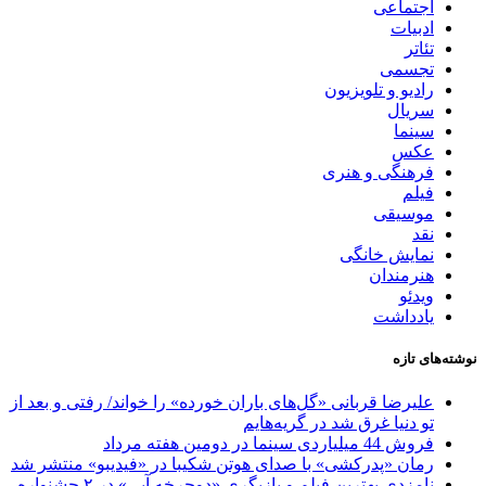
اجتماعی
ادبیات
تئاتر
تجسمی
رادیو و تلویزیون
سریال
سینما
عکس
فرهنگی و هنری
فیلم
موسیقی
نقد
نمایش خانگی
هنرمندان
ویدئو
یادداشت
نوشته‌های تازه
علیرضا قربانی «گل‌های باران خورده» را خواند/ رفتی و بعد از
تو دنیا غرق شد در گریه‌هایم
فروش 44 میلیاردی سینما در دومین هفته مرداد
رمان «پدرکشی» با صدای هوتن شکیبا در «فیدیبو» منتشر شد
نامزدی بهترین فیلم و بازیگری «دوچرخه آبی» در ۲ جشنواره