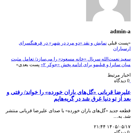
admin-a
«
پست قبلی
نمایش و نقد «دو مرد در شهر» در فرهنگسرای
ارسباران
سعید نعمت‌الله سریال «خانه مسعود» را می‌سازد/ تعامل مثبت
میان ساترا و فیلیمو برای ادامه پخش «جوکر ۲»
پست بعدی
»
اخبار مرتبط
0 دیدگاه
علیرضا قربانی «گل‌های باران خورده» را خواند/ رفتی و
بعد از تو دنیا غرق شد در گریه‌هایم
قطعه جدید «گل‌های باران خورده» با صدای علیرضا قربانی منتشر
شد. به…
۱۴۰۵/۰۵/۱۷ ۲۱:۴۴
0 دیدگاه