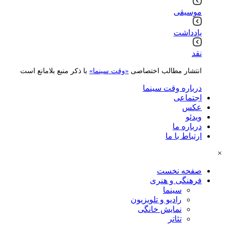
موسیقی
یادداشت
نقد
انتشار مطالب اختصاصی
«وقت سینما»
با ذکر منبع بلامانع است
درباره وقت سینما
اجتماعی
عکس
ویدئو
درباره ما
ارتباط با ما
×
صفحه نخست
فرهنگی و هنری
سینما
رادیو و تلویزیون
نمایش خانگی
تئاتر