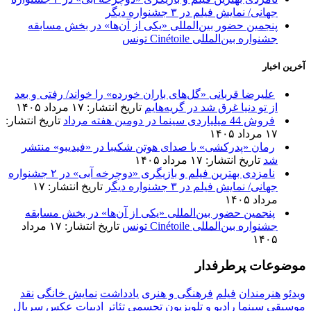
جهانی/ نمایش فیلم در ۳ جشنواره دیگر
پنجمین حضور بین‌المللی «یکی از آن‌ها» در بخش مسابقه
جشنواره بین‌المللی Cinétoile تونس
آخرین اخبار
علیرضا قربانی «گل‌های باران خورده» را خواند/ رفتی و بعد
از تو دنیا غرق شد در گریه‌هایم
تاریخ انتشار: ۱۷ مرداد ۱۴۰۵
فروش 44 میلیاردی سینما در دومین هفته مرداد
تاریخ انتشار:
۱۷ مرداد ۱۴۰۵
رمان «پدرکشی» با صدای هوتن شکیبا در «فیدیبو» منتشر
شد
تاریخ انتشار: ۱۷ مرداد ۱۴۰۵
نامزدی بهترین فیلم و بازیگری «دوچرخه آبی» در ۲ جشنواره
جهانی/ نمایش فیلم در ۳ جشنواره دیگر
تاریخ انتشار: ۱۷
مرداد ۱۴۰۵
پنجمین حضور بین‌المللی «یکی از آن‌ها» در بخش مسابقه
جشنواره بین‌المللی Cinétoile تونس
تاریخ انتشار: ۱۷ مرداد
۱۴۰۵
موضوعات پرطرفدار
ویدئو
هنرمندان
فیلم
فرهنگی و هنری
یادداشت
نمایش خانگی
نقد
موسیقی
سینما
رادیو و تلویزیون
تجسمی
تئاتر
ادبیات
عکس
سریال