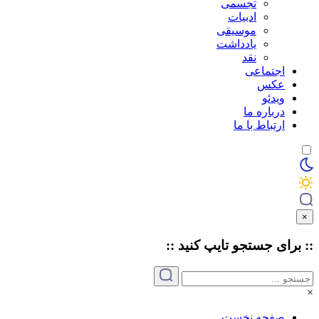
تجسمی
ادبیات
موسیقی
یادداشت
نقد
اجتماعی
عکس
ویدئو
درباره ما
ارتباط با ما
×
:: برای جستجو
تایپ
کنید ::
×
صفحه نخست