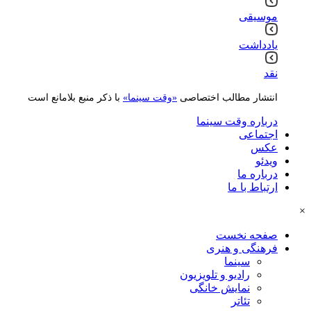
موسیقی
یادداشت
نقد
انتشار مطالب اختصاصی
«وقت سینما»
با ذکر منبع بلامانع است
درباره وقت سینما
اجتماعی
عکس
ویدئو
درباره ما
ارتباط با ما
×
صفحه نخست
فرهنگی و هنری
سینما
رادیو و تلویزیون
نمایش خانگی
تئاتر