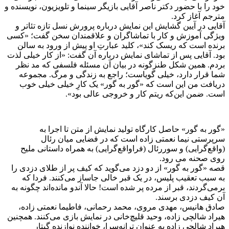
خود را با حضور دکتر ناصر آقایی بازیگر سینما و تلویزیون، نویسنده و
مترجم آغاز کرد.
آقایی در آیین گشایش این نمایش درباره پرورش نسل تازه تئاتر و
ویژگی‌ آموزش و کار با تماشاگران و علاقمندان سخن گفت؛ «کسی
برنده است که ریسک کند»، کلید عبارتِ او پیش از ورود به سالن
بود. آقایی پس از تماشای نمایش درباره آن گفت: «از کار خیلی لذت
بردم. همین شکل طنزگونه در بیان آن مسئله فلسفی که مد نظر
شما قرار دارد، خیلی گویاست؛ راجع به زندگی و مرگ. مجموعه
دریافت من این است که «گور به گور» یک کارِ خیلی خیلی خوب
است. ضمن این‌که ریتم کار و خروجی عالی بود».
«گور به گور» حاصل کارگاه تولید نمایش از متن تا اجرا به
سرپرستی نیما نعمتی زاده است که در فضایی میان رئال
(واقع‌گرایی) و سوررئال (فراواقع‌گرایی) به همراه داستانی ملیح
روی صحنه می رود.
قصه «گور به گور» از دو دزد می‌گوید که کیف پر از طلای دزدی را
به سبب تعقیب پلیس، در یک قبر خالی جاساز می‌کنند. فردا که
برمی‌گردند، قبر از مرده پر شده است! حالا آندو مانده‌اند چگونه به
آن کیف دزدی برسند.
صادق هانیس، مهدی مروی، محمد رحمانی، فاطیما نعمتی زاده،
هیراد شالچی زاده، وحید قلیچ‌خانی در نمایش بازی می‌کنند. همچنین
هیراد شالچی زاده به عنوان ترانه‌سرا، خواننده نوازنده گیتار