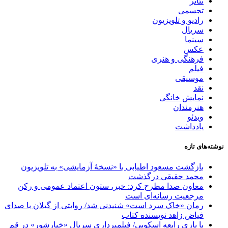
تئاتر
تجسمی
رادیو و تلویزیون
سریال
سینما
عکس
فرهنگی و هنری
فیلم
موسیقی
نقد
نمایش خانگی
هنرمندان
ویدئو
یادداشت
نوشته‌های تازه
بازگشت مسعود اطیابی با «نسخهٔ آزمایشی» به تلویزیون
محمد حقیقی درگذشت
معاون صدا مطرح کرد: خبر، ستون اعتماد عمومی و رکن
مرجعیت رسانه‌ای است
رمان «خاک سرد است» شنیدنی شد/ روایتی از گیلان با صدای
فیاض زاهد نویسنده کتاب
با بازی رابعه اسکویی/ فیلمبرداری سریال «خیارشور» در قم