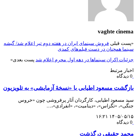
vaghte cinema
«
پست قبلی
فروش سینمای ایران در هفته دوم تیر اعلام شد/ گیشه
سینما همچنان در دست فیلم‌های کمدی
جزئیات اکران سینماها در دهه اول محرم اعلام شد
پست بعدی
»
اخبار مرتبط
0 دیدگاه
بازگشت مسعود اطیابی با «نسخهٔ آزمایشی» به تلویزیون
سید مسعود اطیابی، کارگردان آثار پرفروشی چون «خروس
جنگی»، «تگزاس»، «دینامیت»، «انفرادی»،…
۱۴۰۵/۰۵/۱۵ ۱۶:۲۱
0 دیدگاه
محمد حقیقی درگذشت