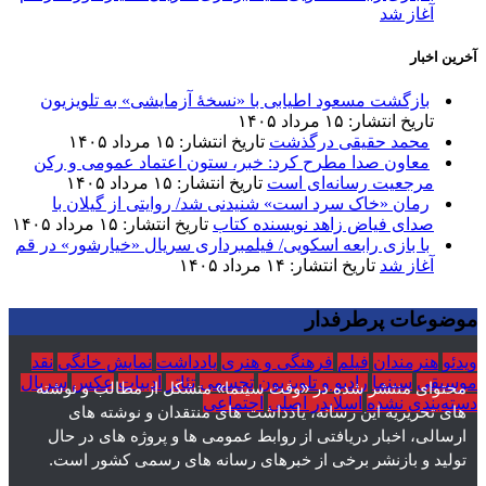
آغاز شد
آخرین اخبار
بازگشت مسعود اطیابی با «نسخهٔ آزمایشی» به تلویزیون
تاریخ انتشار: ۱۵ مرداد ۱۴۰۵
محمد حقیقی درگذشت
تاریخ انتشار: ۱۵ مرداد ۱۴۰۵
معاون صدا مطرح کرد: خبر، ستون اعتماد عمومی و رکن
مرجعیت رسانه‌ای است
تاریخ انتشار: ۱۵ مرداد ۱۴۰۵
رمان «خاک سرد است» شنیدنی شد/ روایتی از گیلان با
صدای فیاض زاهد نویسنده کتاب
تاریخ انتشار: ۱۵ مرداد ۱۴۰۵
با بازی رابعه اسکویی/ فیلمبرداری سریال «خیارشور» در قم
آغاز شد
تاریخ انتشار: ۱۴ مرداد ۱۴۰۵
موضوعات پرطرفدار
ویدئو
هنرمندان
فیلم
فرهنگی و هنری
یادداشت
نمایش خانگی
نقد
موسیقی
سینما
رادیو و تلویزیون
تجسمی
تئاتر
ادبیات
عکس
سریال
محتوای منتشر شده در «وقت سینما» متشکل از مطالب و نوشته
دسته‌بندی نشده
اسلایدر اصلی
اجتماعی
های تحریریه این رسانه، یادداشت های منتقدان و نوشته های
ارسالی، اخبار دریافتی از روابط عمومی ها و پروژه های در حال
تولید و بازنشر برخی از خبرهای رسانه های رسمی کشور است.