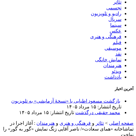
تئاتر
تجسمی
رادیو و تلویزیون
سریال
سینما
عکس
فرهنگی و هنری
فیلم
موسیقی
نقد
نمایش خانگی
هنرمندان
ویدئو
یادداشت
آخرین اخبار
بازگشت مسعود اطیابی با «نسخهٔ آزمایشی» به تلویزیون
تاریخ انتشار: ۱۵ مرداد ۱۴۰۵
محمد حقیقی درگذشت
تاریخ انتشار: ۱۵ مرداد ۱۴۰۵
صفحه اصلی
>
تئاتر
و
فرهنگی و هنری
و
هنرمندان
:
آغاز اجرا در
تماشاخانه «همای سعادت»/ ناصر آقایی زنگ نمایش «گور به گور» را
نواخت