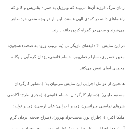
زمان مرگ فرزند آن‌ها می‌بیند که ویرژیل به همراه بئاتریس و کاتو که
راهنماهای دانته در کمدی الهی هستند، این بار در وجه منفی خود ظاهر
می‌شوند و سعی در گمراه کردن دانته دارند.
در این نمایش ۴۰ دقیقه‌ای بازیگرانی (به ترتیب ورود به صحنه) همچون؛
معین خسروی، سارا رحمان‌پور، حسام قانونی، یزدان گرم‌آبی و یگانه
محمدی ایفای نقش می‌کنند.
همچنین از عوامل اجرایی این نمایش می‌توان به؛ (مشاور کارگردان:
مسعود طیبی)، (دستیار کارگردان: حسام قانونی)، (مجری طرح: آکادمی
هنرهای نمایشی میزانسن)، (مدیر اجرایی: علی ارضی)، (مدیر تولید:
ملیکا اکبری)، (طراح نور: محمدجواد بهروز)، (طراح صحنه: یزدان گرم
آبی)، (طراح لباس: علیرضا بهروز)، (طراح پوستر: محمدجواد بهروز و