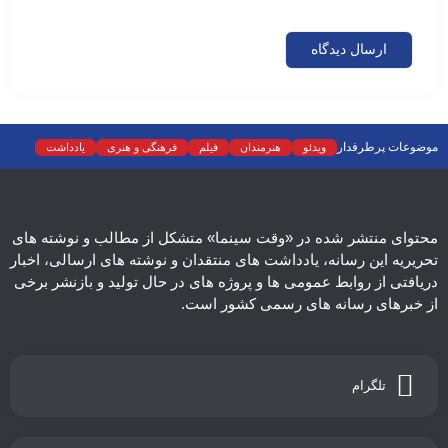
موضوعات پرطرفدار
ویدئو
هنرمندان
فیلم
فرهنگی و هنری
یادداشت
نمایش خانگی
نقد
موسیقی
سینما
رادیو و تلویزیون
تجسمی
تئاتر
ادبیات
عکس
سریال
دسته‌بندی نشده
اسلایدر اصلی
اجتماعی
محتوای منتشر شده در «وقت سینما» متشکل از مطالب و نوشته های
تحریریه این رسانه، یادداشت های منتقدان و نوشته های ارسالی، اخبار
دریافتی از روابط عمومی ها و پروژه های در حال تولید و بازنشر برخی
از خبرهای رسانه های رسمی کشور است.
تلگرام