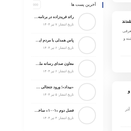
آخرین پست ها
رائد فریدزاده در برنامه «هفت» مطرح کرد: هر کسی که برای ایران فیلم بسازد در‌ها به رویش باز است/ دبیر جشنواره فجر به‌زودی اعلام می‌شود
دند
تاریخ انتشار: ۷ تیر ۱۴۰۴
عرفی
ته و
پاس همدلی با مردم ایران؛ اولین اجرای «آداب شکار روباه» رایگان روی صحنه می‌رود
تاریخ انتشار: ۶ تیر ۱۴۰۴
معاون صدای رسانه ملی در افتتاحیه «رادیو محرم» مطرح کرد: رادیو در ایام محرم‌؛ تجلی‌گاه حماسه و معنویت/ پخش هزار و ۱۸۶ ساعت برنامه در ماه محرم
تاریخ انتشار: ۶ تیر ۱۴۰۴
«بیداد»؛ ورود جنجالی سینمای ایران به جشنواره کارلووی‌واری
و
تاریخ انتشار: ۵ تیر ۱۴۰۴
آذر
فصل دوم «۱۰۰۱» ساخته می‌شود
تاریخ انتشار: ۴ تیر ۱۴۰۴