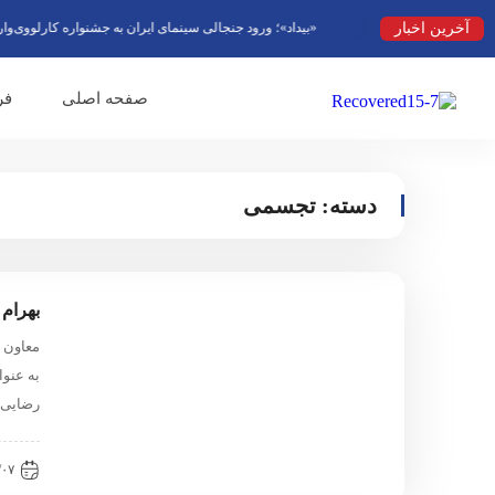
آخرین اخبار
«بیداد»؛ ورود جنجالی سینمای ایران به جشنواره کارلووی‌واری
صفحه اصلی
فر
دسته:
تجسمی
بهرام
معاون ا
به عنو
رضایی
۲:۲۶