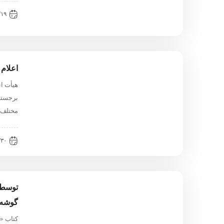
۶:۱۹
اعلام 
هیأت ا
برجسته
مختلف 
۱:۲۷
توسط 
گوشه‌ا
کتاب «