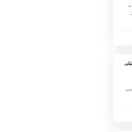
به
 عنوان
یلی
اشی