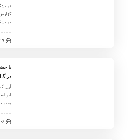
نمایشگا
نمایشگ
۲:۴۰
با حضو
در گا
ابوالف
میلاد ج
۴:۰۱