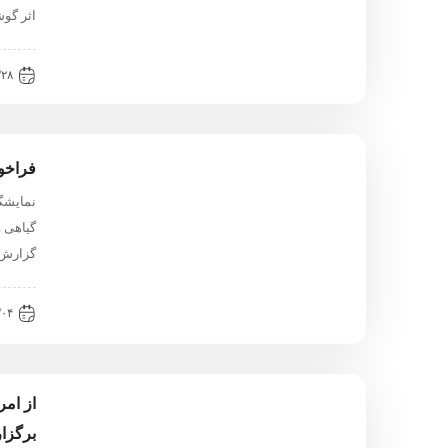
اثر گوش
۴:۴۹
فراخوان «
نمایشگ
گزارش 
۱:۲۵
از امر
برگزا