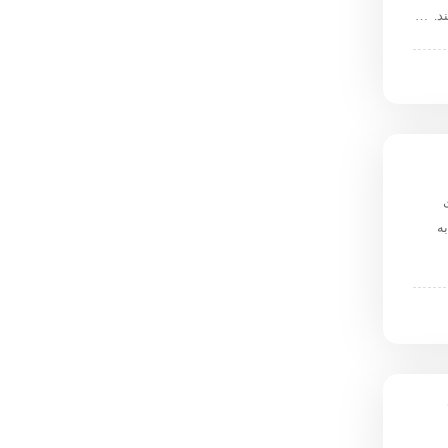
ند. …
ت. به