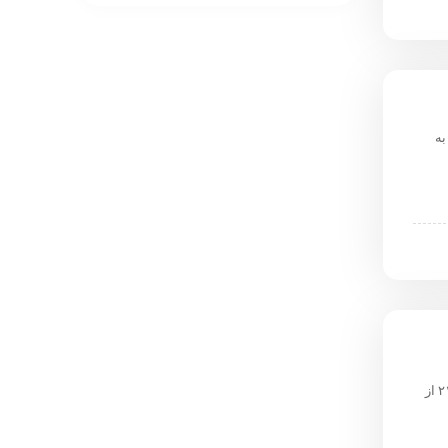
به
مستند «دری به خانه خورشید» با محوریت فرهنگ، هنر و ادبیات ایران زمین، هر شب ساعت ۲۱ از