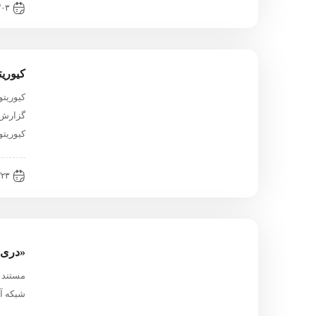
۳:۳۸
کیوری
کیوریتو
گزارش ر
کیوریتو
۴:۲۸
«دری 
شبکه آم