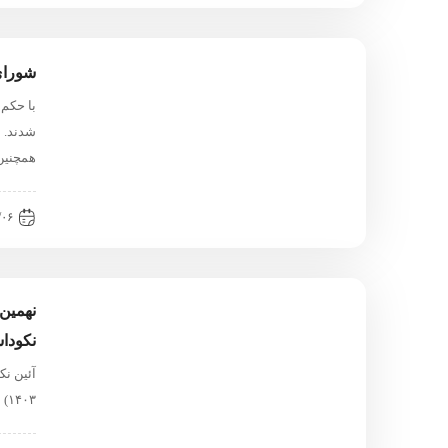
شورای
با حکم
شدند. ب
همچنین
۱:۰۸
نهمین
نکوداشت ۲۰ هنرمند نامد
آئين ن
۱۴۰۳) با حضور محمد مهدی احمدی، مشاور عالی وزير فرهنگ و ارشاد اسلامی و مدير کل …