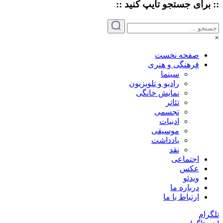
:: برای جستجو
تایپ
کنید ::
×
صفحه نخست
فرهنگی و هنری
سینما
رادیو و تلویزیون
نمایش خانگی
تئاتر
تجسمی
ادبیات
موسیقی
یادداشت
نقد
اجتماعی
عکس
ویدئو
درباره ما
ارتباط با ما
تلگرام