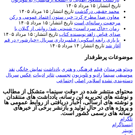
تاریخ انتشار: ۱۵ مرداد ۱۴۰۵
محمد حقیقی درگذشت
تاریخ انتشار: ۱۵ مرداد ۱۴۰۵
معاون صدا مطرح کرد: خبر، ستون اعتماد عمومی و رکن
مرجعیت رسانه‌ای است
تاریخ انتشار: ۱۵ مرداد ۱۴۰۵
رمان «خاک سرد است» شنیدنی شد/ روایتی از گیلان با
صدای فیاض زاهد نویسنده کتاب
تاریخ انتشار: ۱۵ مرداد ۱۴۰۵
با بازی رابعه اسکویی/ فیلمبرداری سریال «خیارشور» در قم
آغاز شد
تاریخ انتشار: ۱۴ مرداد ۱۴۰۵
موضوعات پرطرفدار
ویدئو
هنرمندان
فیلم
فرهنگی و هنری
یادداشت
نمایش خانگی
نقد
موسیقی
سینما
رادیو و تلویزیون
تجسمی
تئاتر
ادبیات
عکس
سریال
دسته‌بندی نشده
اسلایدر اصلی
اجتماعی
محتوای منتشر شده در «وقت سینما» متشکل از مطالب
و نوشته های تحریریه این رسانه، یادداشت های منتقدان
و نوشته های ارسالی، اخبار دریافتی از روابط عمومی ها
و پروژه های در حال تولید و بازنشر برخی از خبرهای
رسانه های رسمی کشور است.
تلگرام
اینستاگرام
توییتر