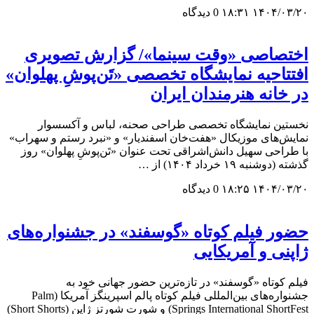
۱۴۰۴/۰۳/۲۰ ۱۸:۳۱
0 دیدگاه
اختصاصی «وقت سینما»/ گزارش تصویری
افتتاحیه نمایشگاه‌ تخصصی «تَن‌پوشِ پهلوان»
در خانه هنرمندان ایران
نخستین نمایشگاه تخصصی طراحی صحنه، لباس و آکسسوار
نمایش‌های موزیکال «هفت‌خان اسفندیار» و «نبرد رستم و سهراب»
با طراحی سهیل دانش‌اشراقی تحت عنوان «تَن‌پوشِ پهلوان» روز
گذشته (دوشنبه ۱۹ خرداد ۱۴۰۴) از …
۱۴۰۴/۰۳/۲۰ ۱۸:۲۵
0 دیدگاه
حضور فیلم کوتاه «گوسفند» در جشنواره‌های
ژاپنی و‌ آمریکایی
فیلم کوتاه «گوسفند» در تازه‌ترین حضور جهانی خود به
جشنواره‌های بین‌المللی فیلم کوتاه پالم اسپرینگز آمریکا (Palm
Springs International ShortFest) و شورت شورتز ژاپن (Short Shorts)