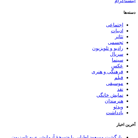
اینستاگرام
دسته‌ها
اجتماعی
ادبیات
تئاتر
تجسمی
رادیو و تلویزیون
سریال
سینما
عکس
فرهنگی و هنری
فیلم
موسیقی
نقد
نمایش خانگی
هنرمندان
ویدئو
یادداشت
آخرین اخبار
بازگشت مسعود اطیابی با «نسخهٔ آزمایشی» به تلویزیون