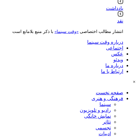
یادداشت
نقد
انتشار مطالب اختصاصی
«وقت سینما»
با ذکر منبع بلامانع است
درباره وقت سینما
اجتماعی
عکس
ویدئو
درباره ما
ارتباط با ما
×
صفحه نخست
فرهنگی و هنری
سینما
رادیو و تلویزیون
نمایش خانگی
تئاتر
تجسمی
ادبیات