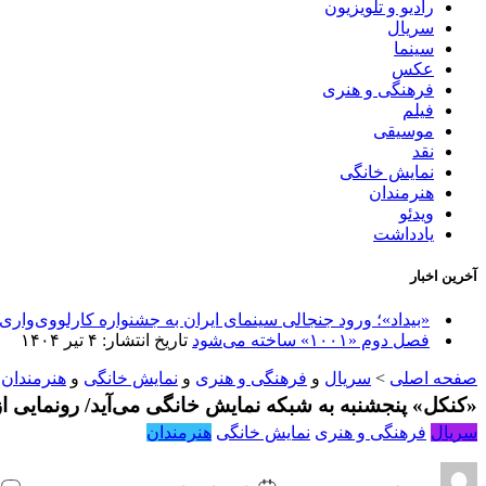
رادیو و تلویزیون
سریال
سینما
عکس
فرهنگی و هنری
فیلم
موسیقی
نقد
نمایش خانگی
هنرمندان
ویدئو
یادداشت
آخرین اخبار
«بیداد»؛ ورود جنجالی سینمای ایران به جشنواره کارلووی‌واری
فصل دوم «۱۰۰۱» ساخته می‌شود
تاریخ انتشار: ۴ تیر ۱۴۰۴
صفحه اصلی
>
سریال
و
فرهنگی و هنری
و
نمایش خانگی
و
هنرمندان
:
«کنکل» پنجشنبه به شبکه نمایش خانگی می‌آید/ رونمایی از
سریال
فرهنگی و هنری
نمایش خانگی
هنرمندان