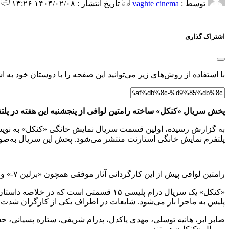
توسط :
vaghte cinema
تاریخ انتشار : ۱۴۰۴/۰۲/۰۸ ۱۳:۲۶
0 
اشتراک گذاری
با استفاده از روش‌های زیر می‌توانید این صفحه را با دوستان خود به اش
پخش سریال «کنکل» ساخته رامتین لوافی از پنجشنبه این هفته در پلتف
پلتفرم نمایش خانگی استارنت منتشر می‌شود. پخش این سریال به‌صورت
رامتین لوافی پیش از این کارگردانی آثار موفقی همچون «برلین ۷-» و «هت تریک» را بر عهده داشته و جوایز متعددی نیز از جشنواره‌های معتبر داخلی و خارجی کسب کرده است.
«کنکل» یک سریال درام پلیسی ۱۵ قسمتی است
پلیس به ماجرا باز می‌شود. شایعات در اطراف یکی از کارگران شدت م
صابر ابر، هانیه توسلی، مهدی پاکدل، پدرام شریفی، ستاره پسیانی، 