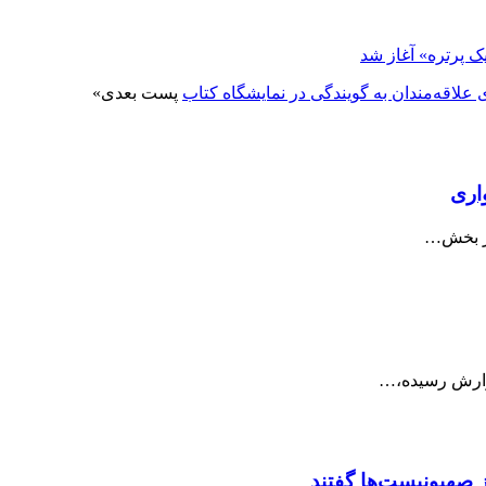
ک پرتره» آغاز شد
پست بعدی
»
اری
در بخش…
ز صهیونیست‌ها گفتند