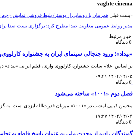
vaghte cinema
«
پست قبلی
همزمان با رونمایی از پوستر/ بلیط فروشی نمایش «ح.م ی
مدیر روابط‌‎ عمومی معاونت صدا مطرح کرد: برگزاری تست صدا برای علاقه‌مندان به گویندگی در نمایشگاه کتاب
اخبار مرتبط
0 دیدگاه
«بیداد»؛ ورود جنجالی سینمای ایران به جشنواره کارلووی‌و
بر اساس اعلام سایت جشنواره کارلووی واری، فیلم ایرانی «بیداد» 
۱۴۰۴/۰۴/۰۵ ۰۹:۴۱
0 دیدگاه
فصل دوم «۱۰۰۱» ساخته می‌شود
محسن کیایی امشب در «۱۰۰۱» میزبان قدرت‌الله ایزدی است. به گزارش رسیده،…
۱۴۰۴/۰۴/۰۴ ۱۷:۲۷
0 دیدگاه
گویندگان رادیو از وحدت ملی به عنوان پاسخ قاطع به تجاو