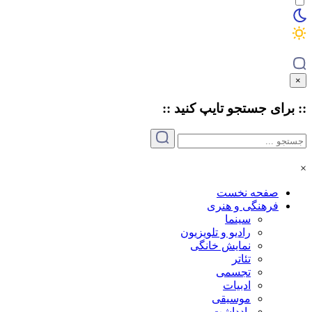
×
:: برای جستجو
تایپ
کنید ::
×
صفحه نخست
فرهنگی و هنری
سینما
رادیو و تلویزیون
نمایش خانگی
تئاتر
تجسمی
ادبیات
موسیقی
یادداشت