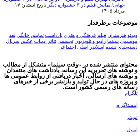
جهانی/ نمایش فیلم در ۳ جشنواره دیگر
تاریخ انتشار: ۱۷
مرداد ۱۴۰۵
موضوعات پرطرفدار
ویدئو
هنرمندان
فیلم
فرهنگی و هنری
یادداشت
نمایش خانگی
نقد
موسیقی
سینما
رادیو و تلویزیون
تجسمی
تئاتر
ادبیات
عکس
سریال
دسته‌بندی نشده
اسلایدر اصلی
اجتماعی
محتوای منتشر شده در «وقت سینما» متشکل از مطالب
و نوشته های تحریریه این رسانه، یادداشت های منتقدان
و نوشته های ارسالی، اخبار دریافتی از روابط عمومی ها
و پروژه های در حال تولید و بازنشر برخی از خبرهای
رسانه های رسمی کشور است.
تلگرام
اینستاگرام
توییتر
ایمیل