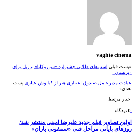
vaghte cinema
«
پست قبلی
اسب‌های طلایی جشنواره «سوروکابا» برزیل برای
«پریسان»
عیادت مدیرعامل صندوق اعتباری هنر از کیانوش عیاری
پست
بعدی
»
اخبار مرتبط
0 دیدگاه
اولین تصاویر فیلم جدید علیرضا امینی منتشر شد/
روزهای پایانی مراحل فنی «سمفونی باران»