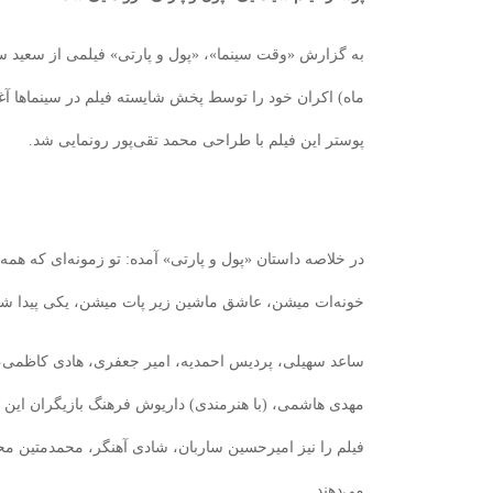
ماه) اکران خود را توسط پخش شایسته فیلم در سینماها آغاز
پوستر این فیلم با طراحی محمد تقی‌پور رونمایی شد.
در خلاصه داستان «پول و پارتی» آمده: تو زمونه‌ای که 
خونه‌ات میشن، عاشق ماشین زیر پات میشن، یکی پیدا
ساعد سهیلی، پردیس احمدیه، امیر جعفری، هادی کاظمی، 
مهدی هاشمی، (با هنرمندی) داریوش فرهنگ بازیگران این فی
فیلم را نیز امیرحسین ساربان، شادی آهنگر، محمدمتین محم
می‌دهند.