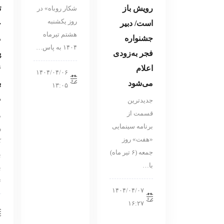
رویش باز
ت
شکار روباه» در
روز یکشنبه
است/ دبیر
ح
هشتم تیرماه
جشنواره
م
۱۴۰۴ به پاس…
فجر به‌زودی
پ
اعلام
۱۴۰۴/۰۴/۰۶
می‌شود
ب
۱۳:۰۵
م
جدیدترین
قسمت از
م
برنامه سینمایی
ر
«هفت» روز
ک
جمعه (۶ تیر ماه)
ب
با…
ب
ت
۱۴۰۴/۰۴/۰۷
۱۶:۲۷