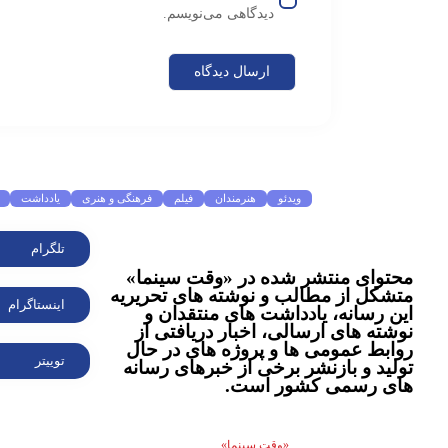
دیدگاهی می‌نویسم.
موضوعات پرطرفدار
ویدئو
هنرمندان
فیلم
فرهنگی و هنری
یادداشت
تلگرام
محتوای منتشر شده در «وقت سینما»
متشکل از مطالب و نوشته های تحریریه
اینستاگرام
این رسانه، یادداشت های منتقدان و
نوشته های ارسالی، اخبار دریافتی از
روابط عمومی ها و پروژه های در حال
توییتر
تولید و بازنشر برخی از خبرهای رسانه
های رسمی کشور است.
انتشار مطالب اختصاصی
«وقت سینما»
با ذکر منبع بلامانع است