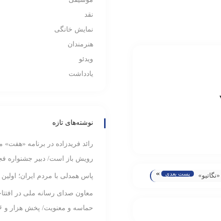
نقد
نمایش خانگی
هنرمندان
ویدئو
یادداشت
نوشته‌های تازه
رائد فریدزاده در برنامه «هفت» م
رویش باز است/ دبیر جشنواره فجر
»
پست بعدی
«نگاتیو»
پاس همدلی با مردم ایران؛ اولین
مندان
معاون صدای رسانه ملی در افتتاحی
حماسه و معنویت/ پخش هزار و ۱۸۶ ساعت برنامه در ماه محرم