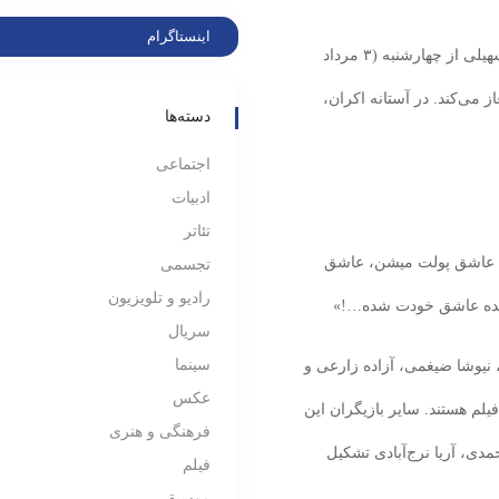
اینستاگرام
به گزارش «وقت سینما»، «پول و پارتی» فیلمی از سعید سهیلی از چهارشنبه (۳ مرداد
 می‌کند. در آستانه اکران،
دسته‌ها
اجتماعی
ادبیات
تئاتر
همه عاشق پولت میشن، عاشق
تجسمی
رادیو و تلویزیون
 شده عاشق خودت شده…!»
سریال
سینما
نیوشا ضیغمی، آزاده زارعی و
عکس
لم هستند. سایر بازیگران این
فرهنگی و هنری
دی، آریا نرج‌آبادی تشکیل
فیلم
موسیقی