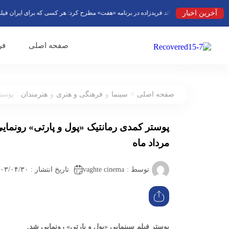
آخرین اخبار
رائد فریدزاده در برنامه «هفت» مطرح کرد: هر کسی که برای ایران فیلم بسازد
صفحه اصلی
فر
:
>
صفحه اصلی
سینما
و
فرهنگی و هنری
و
هنرمندان
پوستر 
مرداد ماه
vaghte cinema
توسط :
تاریخ انتشار : ۱۴۰۳/۰۴/۳۰ ۱۴:۳۸
پوستر فیلم سینمایی «پول و پارتی» رونمایی شد.