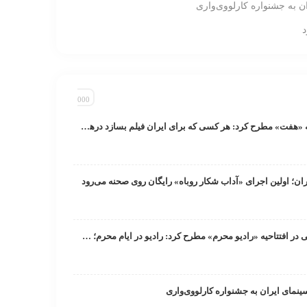
ان به جشنواره کارلووی‌واری
رائد فریدزاده در برنامه «هفت» مطرح کرد: هر کسی که برای ایران فیلم بسازد در‌ها به رویش باز است/ دبیر جشنواره فجر به‌زودی اعلام می‌شود
ان؛ اولین اجرای «آداب شکار روباه» رایگان روی صحنه می‌رود
معاون صدای رسانه ملی در افتتاحیه «رادیو محرم» مطرح کرد: رادیو در ایام محرم‌؛ تجلی‌گاه حماسه و معنویت/ پخش هزار و ۱۸۶ ساعت برنامه در ماه محرم
سینمای ایران به جشنواره کارلووی‌واری