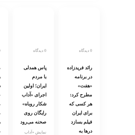
دوست داشتند»
برای اکران عمومی
0 دیدگاه
0 دیدگاه
0 د
رائد فریدزاده
پاس همدلی
م
در برنامه
با مردم
ر
«هفت»
ایران؛ اولین
د
مطرح کرد:
اجرای «آداب
«
هر کسی که
شکار روباه»
م
برای ایران
رایگان روی
م
فیلم بسازد
صحنه می‌رود
ر
در‌ها به
م
نمایش «آداب