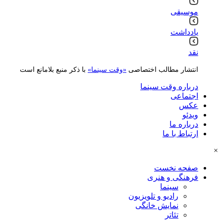
موسیقی
یادداشت
نقد
انتشار مطالب اختصاصی
«وقت سینما»
با ذکر منبع بلامانع است
درباره وقت سینما
اجتماعی
عکس
ویدئو
درباره ما
ارتباط با ما
×
صفحه نخست
فرهنگی و هنری
سینما
رادیو و تلویزیون
نمایش خانگی
تئاتر