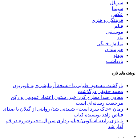
سریال
سینما
عکس
فرهنگی و هنری
فیلم
موسیقی
نقد
نمایش خانگی
هنرمندان
ویدئو
یادداشت
نوشته‌های تازه
بازگشت مسعود اطیابی با «نسخهٔ آزمایشی» به تلویزیون
محمد حقیقی درگذشت
معاون صدا مطرح کرد: خبر، ستون اعتماد عمومی و رکن
مرجعیت رسانه‌ای است
رمان «خاک سرد است» شنیدنی شد/ روایتی از گیلان با صدای
فیاض زاهد نویسنده کتاب
با بازی رابعه اسکویی/ فیلمبرداری سریال «خیارشور» در قم
آغاز شد