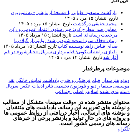
آخرین اخبار
بازگشت مسعود اطیابی با «نسخهٔ آزمایشی» به تلویزیون
تاریخ انتشار: ۱۵ مرداد ۱۴۰۵
محمد حقیقی درگذشت
تاریخ انتشار: ۱۵ مرداد ۱۴۰۵
معاون صدا مطرح کرد: خبر، ستون اعتماد عمومی و رکن
مرجعیت رسانه‌ای است
تاریخ انتشار: ۱۵ مرداد ۱۴۰۵
رمان «خاک سرد است» شنیدنی شد/ روایتی از گیلان با
صدای فیاض زاهد نویسنده کتاب
تاریخ انتشار: ۱۵ مرداد ۱۴۰۵
با بازی رابعه اسکویی/ فیلمبرداری سریال «خیارشور» در قم
آغاز شد
تاریخ انتشار: ۱۴ مرداد ۱۴۰۵
موضوعات پرطرفدار
ویدئو
هنرمندان
فیلم
فرهنگی و هنری
یادداشت
نمایش خانگی
نقد
موسیقی
سینما
رادیو و تلویزیون
تجسمی
تئاتر
ادبیات
عکس
سریال
دسته‌بندی نشده
اسلایدر اصلی
اجتماعی
محتوای منتشر شده در «وقت سینما» متشکل از مطالب
و نوشته های تحریریه این رسانه، یادداشت های منتقدان
و نوشته های ارسالی، اخبار دریافتی از روابط عمومی ها
و پروژه های در حال تولید و بازنشر برخی از خبرهای
رسانه های رسمی کشور است.
تلگرام