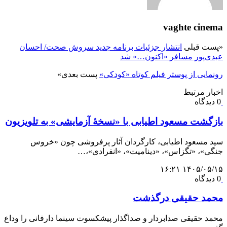
vaghte cinema
«
پست قبلی
انتشار جزئیات برنامه جدید سروش صحت/ احسان
عبدی‌پور مسافر «اکنون…» شد
رونمایی از پوستر فیلم کوتاه «کودکی»
پست بعدی
»
اخبار مرتبط
0 دیدگاه
بازگشت مسعود اطیابی با «نسخهٔ آزمایشی» به تلویزیون
سید مسعود اطیابی، کارگردان آثار پرفروشی چون «خروس
جنگی»، «تگزاس»، «دینامیت»، «انفرادی»،…
۱۴۰۵/۰۵/۱۵ ۱۶:۲۱
0 دیدگاه
محمد حقیقی درگذشت
محمد حقیقی صدابردار و صداگذار پیشکسوت سینما دارفانی را وداع