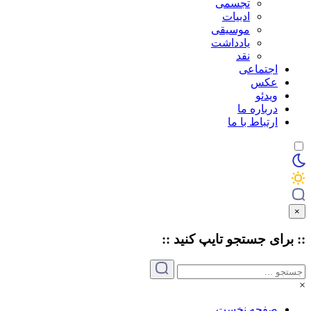
تجسمی
ادبیات
موسیقی
یادداشت
نقد
اجتماعی
عکس
ویدئو
درباره ما
ارتباط با ما
×
:: برای جستجو
تایپ
کنید ::
×
صفحه نخست