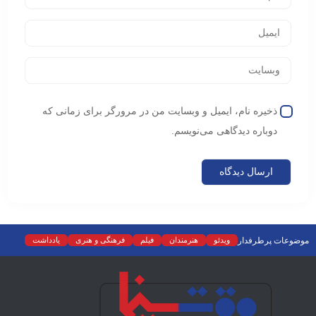
ذخیره نام، ایمیل و وبسایت من در مرورگر برای زمانی که
دوباره دیدگاهی می‌نویسم.
موضوعات پرطرفدار
ویدئو
هنرمندان
فیلم
فرهنگی و هنری
یادداشت
نمایش خانگی
نقد
موسیقی
سینما
رادیو و تلویزیون
تجسمی
تئاتر
ادبیات
عکس
سریال
دسته‌بندی نشده
اسلایدر اصلی
اجتماعی