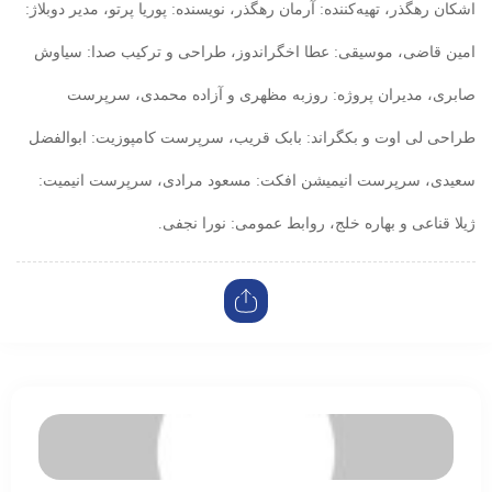
اشکان رهگذر، تهیه‌کننده: آرمان رهگذر، نویسنده: پوریا پرتو، مدیر دوبلاژ:
امین قاضی، موسیقی: عطا اخگراندوز، طراحی و ترکیب صدا: سیاوش
صابری، مدیران پروژه: روزبه مظهری و آزاده محمدی، سرپرست
طراحی لی اوت و بکگراند: بابک قریب، سرپرست کامپوزیت: ابوالفضل
سعیدی، سرپرست انیمیشن افکت: مسعود مرادی، سرپرست انیمیت:
ژیلا قناعی و بهاره خلج، روابط عمومی: نورا نجفی.