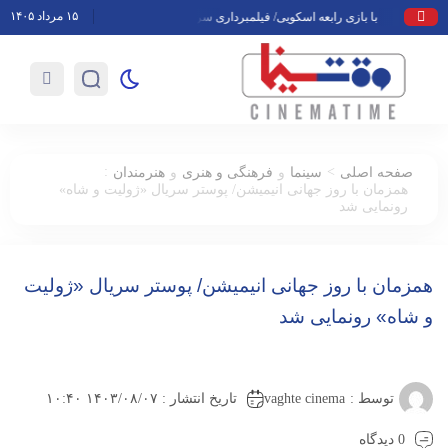
۱۵ مرداد ۱۴۰۵
با بازی رابعه اسکویی/ فیلمبرداری سریال «خیارشور» در قم آغاز شد
کتاب «
:
>
صفحه اصلی
سینما
و
فرهنگی و هنری
و
هنرمندان
همزمان با روز جهانی انیمیشن/ پوستر سریال «ژولیت و شاه»
رونمایی شد
همزمان با روز جهانی انیمیشن/ پوستر سریال «ژولیت
و شاه» رونمایی شد
vaghte cinema
توسط :
تاریخ انتشار : ۱۴۰۳/۰۸/۰۷ ۱۰:۴۰
0 دیدگاه