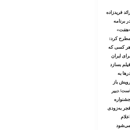
ائد فریدزاده
ر برنامه
هفت»
طرح کرد:
ر کسی که
رای ایران
یلم بسازد
ر‌ها به
ویش باز
ست/ دبیر
شنواره
جر به‌زودی
علام
ی‌شود