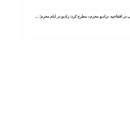
معاون صدای رسانه ملی در افتتاحیه «رادیو محرم» مطرح کرد: رادیو در ایام محرم‌؛ تجلی‌گاه حماسه و معنویت/ پخش هزار و ۱۸۶ ساعت برنامه در ماه محرم