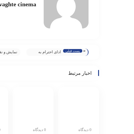
vaghte cinema
«
پست قبلی
ادای احترام به
نمایش و نق
بازیگر پیشکسوت/
دوباره» در
بازی زنده‌یاد
فرهنگسرای
اخبار مرتبط
صدرالدین حجازی
ارسباران
در «ناریا» آغاز شد
0 دیدگاه
0 دیدگاه
0 د