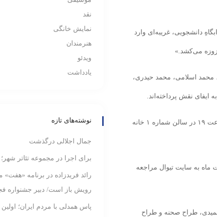
نقد
نمایش خانگی
اهِ دانشجویی، غریبه‌ای وارد
هنرمندان
زوزه می‌کشد.»
ویدئو
یادداشت
، محمد اسلامی، محمد حیدری،
یفای نقش پرداخته‌اند‌.
نوشته‌های تازه
نمایش «کِرِشِن‌دو» از روز چهارشنبه ۳۱ اردیبهشت ‌ماه ساعت ۱۹ در سالن شماره ۱ خانه
جمال اجلالی درگذشت
برای اجرا در مجموعه تئاتر شهر؛
ه بلیت می‌توانند از امروز ۲۰ اردیبهشت ‌ماه به سایت تیوال مراجعه
رائد فریدزاده در برنامه «هفت» م
رویش باز است/ دبیر جشنواره فجر
پاس همدلی با مردم ایران؛ اولین
حمیدی، طراح صحنه و طراح