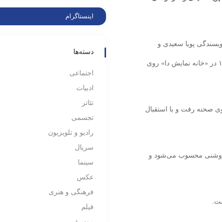
اینستاگرام
ویسندگی پویا سعیدی و
دسته‌ها
کارگردانی فرشید روشنی، از ۳۱ اردیبهشت ‌ماه، ساعت ۱۹ در «خانه نمایش دا» روی
اجتماعی
ادبیات
تئاتر
وی صحنه رفت و با استقبال
تجسمی
رادیو و تلویزیون
سریال
 روشنی محسوب می‌شود و
سینما
عکس
فرهنگی و هنری
ست.
فیلم
موسیقی