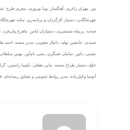
نور: مهران ‌زاغری، آهنگساز: پویا ‌نوروزی، مجری طرح: عبا
‌چهرچلگانی، دستیار کارگردان و برنامه‌ریز: سایه ‌چهرچلگ
صحنه: پریماه ‌شمشیری، دستیاران لباس: ماهرخ ‌ولی‌فرد، ام
‌صمدی، جانشین تولید: دانیال ‌یعقوبی، مدیر صحنه: احمد ‌طاه
‌نعمتی، دکور: سامان عسگری، یحیی نام‌آور، بهمن سلطانی
خلج، دستیار طراح صحنه: مانی ‌دهقان، نکیسا راستین، گ
آتوسا وکیل‌زاده، مدیر روابط عمومی و مشاور رسانه‌ای: ف