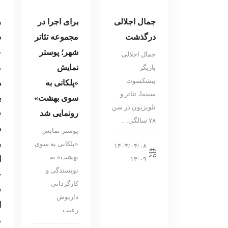
جمال اجلالی
برای اجرا در
ر
درگذشت
مجموعه تئاتر
د
شهر؛ پوستر
«
جمال اجلالی
نمایش
م
بازیگر
پیشکسوت
«پلکانی به‌
ه
سینما، تئاتر و
سوی بهشت»
ب
تلویزیون در سن
رونمایی شد
ف
۷۸ سالگی…
د
پوستر نمایش
ر
«پلکانی به‌ سوی
۱۴۰۴/۰۴/۰۸
بهشت» به
ا
۱۳:۰۹
نویسندگی و
ج
کارگردانی
ف
داریوش
ا
رعیت…
م