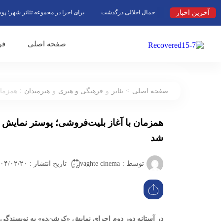
آخرین اخبار
جمال اجلالی درگذشت
برای اجرا در مجموعه تئاتر شهر؛ پوستر نم
صفحه اصلی
فر
:
>
صفحه اصلی
تئاتر
و
فرهنگی و هنری
و
هنرمندان
همزمان
همزمان با آغاز بلیت‌فروشی؛ پوستر نمایش «
شد
vaghte cinema
توسط :
تاریخ انتشار : ۱۴۰۴/۰۲/۲۰ ۱۶:۳۲
در آستانه دور دوم اجرای نمایش «کِرِشن‌دو» به نویسندگی 