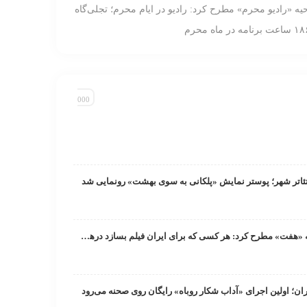
ه «رادیو محرم» مطرح کرد: رادیو در ایام محرم‌؛ تجلی‌گاه
تئاتر شهر؛ پوستر نمایش «پلکانی به‌ سوی بهشت» رونمایی شد
رائد فریدزاده در برنامه «هفت» مطرح کرد: هر کسی که برای ایران فیلم بسازد در‌ها به رویش باز است/ دبیر جشنواره فجر به‌زودی اعلام می‌شود
ان؛ اولین اجرای «آداب شکار روباه» رایگان روی صحنه می‌رود