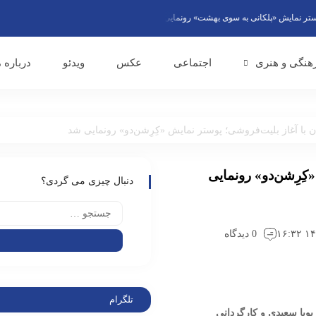
ایش «پلکانی به‌ سوی بهشت» رونمایی شد
رائد فریدزاده در برنامه «هفت» مطرح کرد: هر
هنگی و هنری
اجتماعی
عکس
ویدئو
درباره م
 با آغاز بلیت‌فروشی؛ پوستر نمایش «کِرِشن‌دو» رونمایی شد
کِرِشن‌دو» رونمایی
دنبال چیزی می گردی؟
0 دیدگاه
تلگرام
پویا سعیدی و کارگردانی