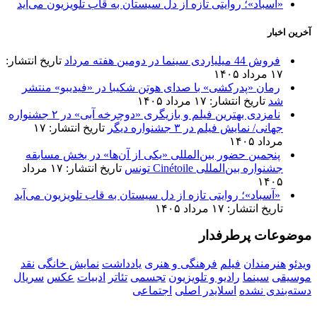
«آسباد»؛ روایتی تازه از دل سیستان به قاب تلویزیون می‌آید
آخرین اخبار
فروش 44 میلیاردی سینما در دومین هفته مرداد
تاریخ انتشار:
۱۷ مرداد ۱۴۰۵
رمان «پدرکشی» با صدای هوتن شکیبا در «فیدیبو» منتشر
شد
تاریخ انتشار: ۱۷ مرداد ۱۴۰۵
نامزدی بهترین فیلم و بازیگری «دوچرخه آبی» در ۲ جشنواره
جهانی/ نمایش فیلم در ۳ جشنواره دیگر
تاریخ انتشار: ۱۷
مرداد ۱۴۰۵
پنجمین حضور بین‌المللی «یکی از آن‌ها» در بخش مسابقه
جشنواره بین‌المللی Cinétoile تونس
تاریخ انتشار: ۱۷ مرداد
۱۴۰۵
«آسباد»؛ روایتی تازه از دل سیستان به قاب تلویزیون می‌آید
تاریخ انتشار: ۱۷ مرداد ۱۴۰۵
موضوعات پرطرفدار
ویدئو
هنرمندان
فیلم
فرهنگی و هنری
یادداشت
نمایش خانگی
نقد
موسیقی
سینما
رادیو و تلویزیون
تجسمی
تئاتر
ادبیات
عکس
سریال
دسته‌بندی نشده
اسلایدر اصلی
اجتماعی