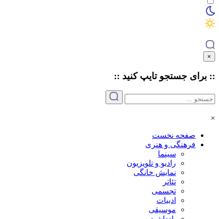
×
:: برای جستجو
تایپ
کنید ::
×
صفحه نخست
فرهنگی و هنری
سینما
رادیو و تلویزیون
نمایش خانگی
تئاتر
تجسمی
ادبیات
موسیقی
یادداشت