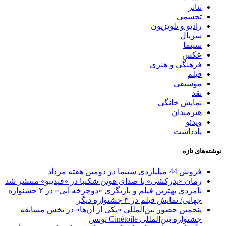
تئاتر
تجسمی
رادیو و تلویزیون
سریال
سینما
عکس
فرهنگی و هنری
فیلم
موسیقی
نقد
نمایش خانگی
هنرمندان
ویدئو
یادداشت
نوشته‌های تازه
فروش 44 میلیاردی سینما در دومین هفته مرداد
رمان «پدرکشی» با صدای هوتن شکیبا در «فیدیبو» منتشر شد
نامزدی بهترین فیلم و بازیگری «دوچرخه آبی» در ۲ جشنواره
جهانی/ نمایش فیلم در ۳ جشنواره دیگر
پنجمین حضور بین‌المللی «یکی از آن‌ها» در بخش مسابقه
جشنواره بین‌المللی Cinétoile تونس