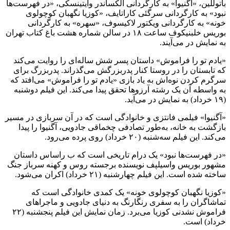
باتوللین، «آگنیوا» به کارگردانی الکساندر وایتینسکی، «در فهرست‌ها
نبود» به کارگردانی سرگئی کاراتایف، «کوزیا نگهبان کوچولوی
خونه» به کارگردانی ویکتور لاکیسوف، «سهره» به کارگردانی
بوریس خلبنیکوف ساعت ۱۸ در سالن شماره هشت باغ کتاب تهران
به نمایش در می‌آیند.
«یادم تو را فراموش» داستان پسر شش ساله‌ای را روایت می‌کند
که تابستان را در روستا کنار پدربزرگش می‌گذراند. پدربزرگ برای
سرگرم کردن نوه‌اش به یاد بازی «یادم تو را فراموش» می‌افتد که
به واسطه آن یک رشته آرزوها تحقق پیدا می‌کند. این فیلم دوشنبه
(۱۹ خرداد) به نمایش در می‌آید.
«آگنیوا» فیلمی فانتزی و خانوادگی است که در آن سربازی در مسیر
بازگشت به خانه، به‌طور تصادفی چخماقی جادویی، آگنیوا را پیدا
می‌کند. این فیلم سه‌شنبه (۲۰ خرداد) روی پرده می‌رود.
«در فهرست‌‎‌ها نبود» یک درام تاریخی است که ب راساس داستان
مشهور بوریس واسیلپف نویسنده برجسته روس و کهنه سرباز جنگ
ساخته شده است. این فیلم چهارشنبه (۲۱ خرداد) اکران می‌شود.
«کوزیا نگهبان کوچولوی خونه» یک کمدی خانوادگی است که
تماشاگران را به سفری رنگارنگ به دنیای جادویی و ماجراهای
فراموش نشدنی کوزیا می‌برد. زمان نمایش این فیلم
پنجشنبه (۲۲
خرداد) است.