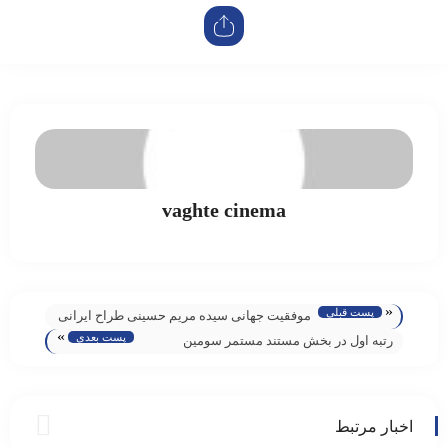
vaghte cinema
«
پست قبلی
موفقیت جهانی سیده مریم حسینی طراح ایرانی
»
پست بعدی
با کسب جوایز مطرح بین‌المللی
رتبه اول در بخش مستند مستمر سومین
جشنواره رادیویی پژواک مطرح کرد: «پژواک»
تعریف کیفت برنامه‌سازی رادیو را تغییر داده
است
اخبار مرتبط