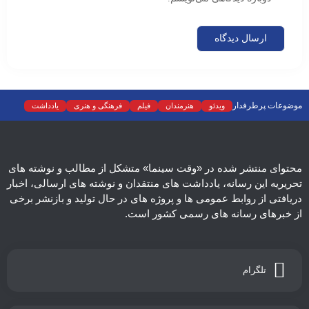
موضوعات پرطرفدار
ویدئو
هنرمندان
فیلم
فرهنگی و هنری
یادداشت
نمایش خانگی
نقد
موسیقی
سینما
رادیو و تلویزیون
تجسمی
تئاتر
ادبیات
عکس
سریال
دسته‌بندی نشده
اسلایدر اصلی
اجتماعی
محتوای منتشر شده در «وقت سینما» متشکل از مطالب و نوشته های
تحریریه این رسانه، یادداشت های منتقدان و نوشته های ارسالی، اخبار
دریافتی از روابط عمومی ها و پروژه های در حال تولید و بازنشر برخی
از خبرهای رسانه های رسمی کشور است.
تلگرام