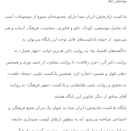
پوشش دهد.
پادکست (پادپخش) ایران صدا دارای مجموعه‌ای متنوع از موضوعات است
که شامل موسیقی، کودک، علم و فناوری، سیاست، فرهنگ، ادبیات و هنر
می‌شود. از جمله پادکست‌های قابل توجه این پایگاه می‌توان به
«ناگفته‌های اقتصاد ما» به روایت دکتر قدیری ابیانه، «چهار فصل» به
روایت دکتر آذر، «مزد رفاقت» با روایتی متفاوت از حمید نوری و همچنین
«طنز طول و تفسیر» اشاره کرد. همچنین پادکست علمی «مجله خلقت»
به تحقیق و روایت یحیی طباطبایی و پادکست «شهر فرهنگ» به روایت
آقای مدقق از دیگر عناوین این پایگاه هستند.
پایگاه پادکست (پادپخش) ایران صدا به عنوان یک مرکز تجمع فرهنگی و
اجتماعی شناخته می‌شود که به منظور ارتقای کیفیت شنیداری جامعه
تشکیل شده و امیدوار است بتواند نقشی موثر در گسترش فرهنگ