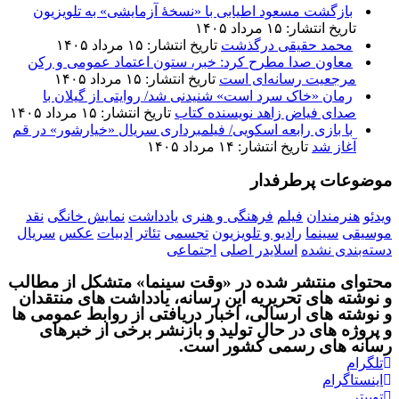
بازگشت مسعود اطیابی با «نسخهٔ آزمایشی» به تلویزیون
تاریخ انتشار: ۱۵ مرداد ۱۴۰۵
محمد حقیقی درگذشت
تاریخ انتشار: ۱۵ مرداد ۱۴۰۵
معاون صدا مطرح کرد: خبر، ستون اعتماد عمومی و رکن
مرجعیت رسانه‌ای است
تاریخ انتشار: ۱۵ مرداد ۱۴۰۵
رمان «خاک سرد است» شنیدنی شد/ روایتی از گیلان با
صدای فیاض زاهد نویسنده کتاب
تاریخ انتشار: ۱۵ مرداد ۱۴۰۵
با بازی رابعه اسکویی/ فیلمبرداری سریال «خیارشور» در قم
آغاز شد
تاریخ انتشار: ۱۴ مرداد ۱۴۰۵
موضوعات پرطرفدار
ویدئو
هنرمندان
فیلم
فرهنگی و هنری
یادداشت
نمایش خانگی
نقد
موسیقی
سینما
رادیو و تلویزیون
تجسمی
تئاتر
ادبیات
عکس
سریال
دسته‌بندی نشده
اسلایدر اصلی
اجتماعی
محتوای منتشر شده در «وقت سینما» متشکل از مطالب
و نوشته های تحریریه این رسانه، یادداشت های منتقدان
و نوشته های ارسالی، اخبار دریافتی از روابط عمومی ها
و پروژه های در حال تولید و بازنشر برخی از خبرهای
رسانه های رسمی کشور است.
تلگرام
اینستاگرام
توییتر