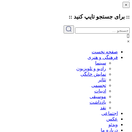
×
:: برای جستجو
تایپ
کنید ::
×
صفحه نخست
فرهنگی و هنری
سینما
رادیو و تلویزیون
نمایش خانگی
تئاتر
تجسمی
ادبیات
موسیقی
یادداشت
نقد
اجتماعی
عکس
ویدئو
درباره ما