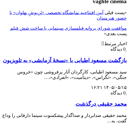
vaghte cinema
«
پست قبلی
آیین افتتاحیه نمایشگاه‌ تخصصی «تَن‌پوشِ پهلوان» با
حضور هنرمندان
موافقت شورای پروانه فیلمسازی سینمایی با ساخت شش فیلم‌
پست بعدی
»
اخبار مرتبط
0 دیدگاه
بازگشت مسعود اطیابی با «نسخهٔ آزمایشی» به تلویزیون
سید مسعود اطیابی، کارگردان آثار پرفروشی چون «خروس
جنگی»، «تگزاس»، «دینامیت»، «انفرادی»،…
۱۴۰۵/۰۵/۱۵ ۱۶:۲۱
0 دیدگاه
محمد حقیقی درگذشت
محمد حقیقی صدابردار و صداگذار پیشکسوت سینما دارفانی را وداع
گفت. به…