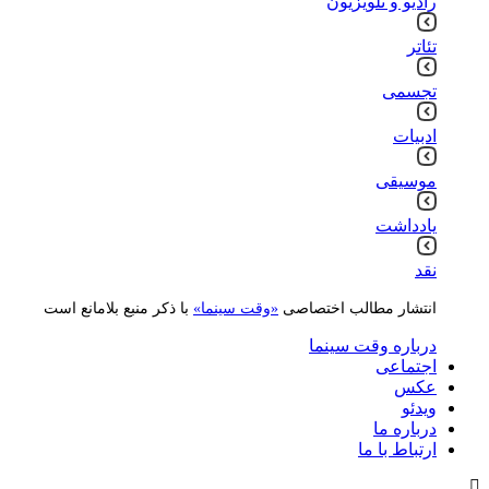
رادیو و تلویزیون
تئاتر
تجسمی
ادبیات
موسیقی
یادداشت
نقد
انتشار مطالب اختصاصی
«وقت سینما»
با ذکر منبع بلامانع است
درباره وقت سینما
اجتماعی
عکس
ویدئو
درباره ما
ارتباط با ما