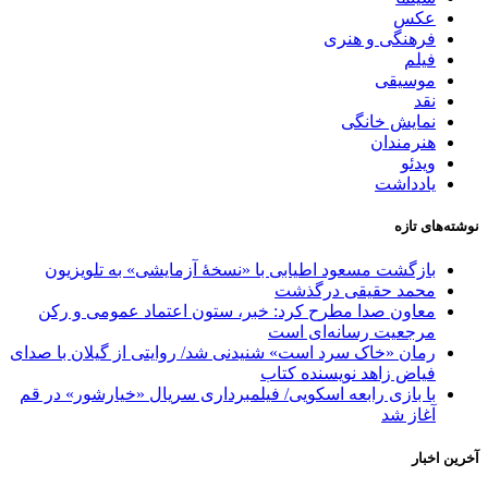
عکس
فرهنگی و هنری
فیلم
موسیقی
نقد
نمایش خانگی
هنرمندان
ویدئو
یادداشت
نوشته‌های تازه
بازگشت مسعود اطیابی با «نسخهٔ آزمایشی» به تلویزیون
محمد حقیقی درگذشت
معاون صدا مطرح کرد: خبر، ستون اعتماد عمومی و رکن
مرجعیت رسانه‌ای است
رمان «خاک سرد است» شنیدنی شد/ روایتی از گیلان با صدای
فیاض زاهد نویسنده کتاب
با بازی رابعه اسکویی/ فیلمبرداری سریال «خیارشور» در قم
آغاز شد
آخرین اخبار