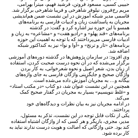
حبیبی کسبی، مسعود فروتن، فرشید فهیم، میترا بهرامی،
مریم رخ‌فروز، نیلوفر شاهرخی و فریبا شاهرخی برگزار شد.
قاسمی مدیر شبکه آموزش در این نشست ضمن هم‌اندیشی
مجریان به پاسداشت زبان و ادبیات فارسی به برنامه‌های
همسو با این حوزه نیز اشاره کرد و گفت: در گذشته
برنامه‌های «قند پهلو» و «رادیو هفت» و «مشاعره» به زبان و
ادبیات فارسی می‌پرداختند که با توجه به اهمیت این حوزه
برنامه‌های «تار و ترنج» و «آوا و نوا» نیز به کنداکتور شبکه
اضافه شد.
وی افزود: در سازمان پژوهش‌ها در گذشته دوره‌های آموزشی
برگزار می‌شده که در آن نحوه درست صحبت کردن، استفاده
از زبان بدن، شعر اصیل و نحوه شعرخوانی، به کار بردن
واژگان صحیح و جایگزینی واژگان فارسی به جای واژه‌های
بیگانه و… به مجریان آموزش داده می‌شده است.
همچنین در این نشست عنوان شد، دو کتاب «در مکتب استاد»
و «غلط ننویسیم» بسیار به مجریان در گفتار صحیح کمک
می‌کند.
در ادامه مجریان نیز به بیان نظرات و دیدگاه‌های خود
پرداختند.
یکی از نکات قابل توجه در این نشست، تذکر به مسئول،
مدیر، مجری، بازیگر و هر کسی که از واژگان اشتباه استفاده
کند بود. حتی واژگانی که اصالت و هویت درست ندارند نباید به
کار برده شود.