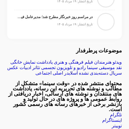
تاریخ انتشار: ۱۹ مرداد ۱۴۰۵
در مراسم روز خبرنگار مطرح شد؛ مدیرعامل فیدیبو: فعالیت‌های کنسرت و تئاتر ادامه می‌یابد/ فعالیت کتاب با قدرت ادامه دارد
تاریخ انتشار: ۱۹ مرداد ۱۴۰۵
موضوعات پرطرفدار
ویدئو
هنرمندان
فیلم
فرهنگی و هنری
یادداشت
نمایش خانگی
نقد
موسیقی
سینما
رادیو و تلویزیون
تجسمی
تئاتر
ادبیات
عکس
سریال
دسته‌بندی نشده
اسلایدر اصلی
اجتماعی
محتوای منتشر شده در «وقت سینما» متشکل از
مطالب و نوشته های تحریریه این رسانه، یادداشت
های منتقدان و نوشته های ارسالی، اخبار دریافتی از
روابط عمومی ها و پروژه های در حال تولید و
بازنشر برخی از خبرهای رسانه های رسمی کشور
است.
تلگرام
اینستاگرام
توییتر