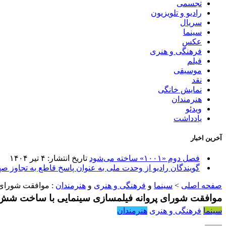
تجسمی
رادیو و تلویزیون
سریال
سینما
عکس
فرهنگی و هنری
فیلم
موسیقی
نقد
نمایش خانگی
هنرمندان
ویدئو
یادداشت
آخرین اخبار
فصل دوم «۱۰۰۱» ساخته می‌شود
تاریخ انتشار: ۴ تیر ۱۴۰۴
گویندگان رادیو از وحدت ملی به عنوان پاسخ قاطع به تجاوز صه
صفحه اصلی
>
سینما
و
فرهنگی و هنری
و
هنرمندان
:
موافقت شورای 
موافقت شورای پروانه فیلمسازی سینمایی با ساخت شش ف
سینما
فرهنگی و هنری
هنرمندان