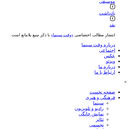
موسیقی
یادداشت
نقد
انتشار مطالب اختصاصی
«وقت سینما»
با ذکر منبع بلامانع است
درباره وقت سینما
اجتماعی
عکس
ویدئو
درباره ما
ارتباط با ما
×
صفحه نخست
فرهنگی و هنری
سینما
رادیو و تلویزیون
نمایش خانگی
تئاتر
تجسمی