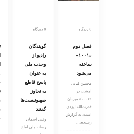
0 دیدگاه
0 دیدگاه
0 د
فصل دوم
گویندگان
ت
«۱۰۰۱»
رادیو از
ا
ساخته
وحدت ملی
ا
می‌شود
به عنوان
و
پاسخ قاطع
خ
محسن کیایی
به تجاوز
ن
امشب در
«۱۰۰۱» میزبان
صهیونیست‌ها
ر
قدرت‌الله ایزدی
گفتند
ر
است. به گزارش
خ
وقتی آسمان
رسیده،…
رسانه ملی آماج
ص