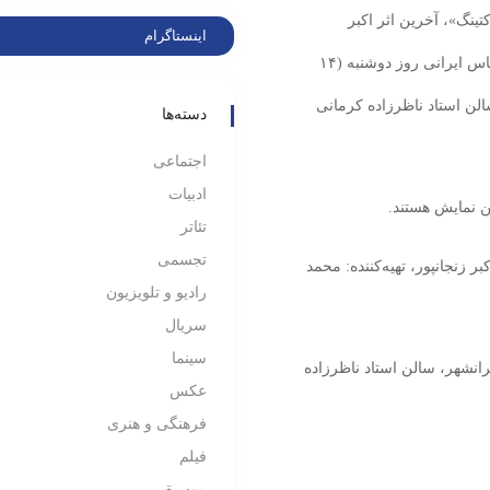
نگ‌»، آخرین اثر اکبر
اینستاگرام
زنجان‌پور، مهران مدیری کارگردان، بازیگر و مجری سرشناس ایرانی روز دوشنبه (۱۴
هر سالن استاد ناظرزاده کرمانی
دسته‌ها
اجتماعی
ادبیات
ن نمایش هستند.
تئاتر
تجسمی
ر زنجانپور، تهیه‌کننده: محمد
رادیو و تلویزیون
سریال
سینما
عت ۲۰:۴۵ در تماشاخانه ایرانشهر، سالن استاد ناظرزاده
عکس
فرهنگی و هنری
فیلم
موسیقی