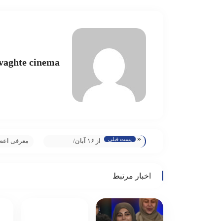
vaghte cinema
«
پست قبلی
از ۱۶ آبان/
معرفی اعض
«خورشید آن ماه»
شورای پروا
ساخته ستاره
فیلمسازی س
اخبار مرتبط
اسکندری به اکران
آنلاین می‌رود