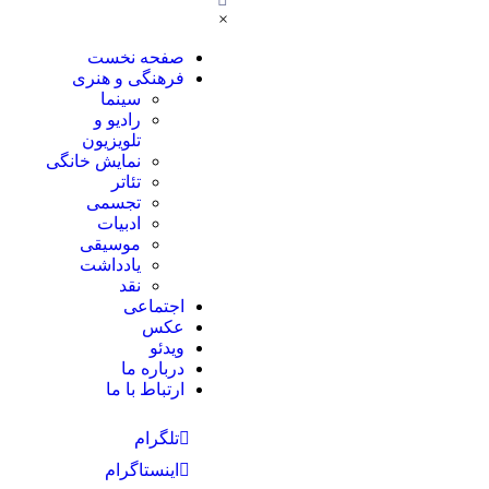
×
صفحه نخست
فرهنگی و هنری
سینما
رادیو و
تلویزیون
نمایش خانگی
تئاتر
تجسمی
ادبیات
موسیقی
یادداشت
نقد
اجتماعی
عکس
ویدئو
درباره ما
ارتباط با ما
تلگرام
اینستاگرام