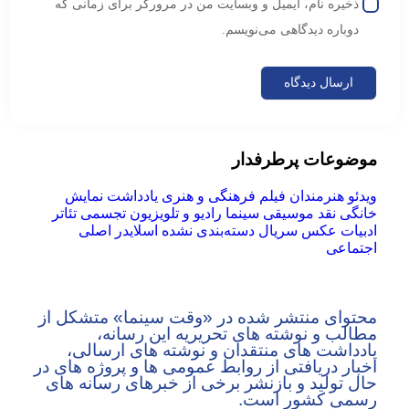
ذخیره نام، ایمیل و وبسایت من در مرورگر برای زمانی که
دوباره دیدگاهی می‌نویسم.
موضوعات پرطرفدار
ویدئو
هنرمندان
فیلم
فرهنگی و هنری
یادداشت
نمایش
خانگی
نقد
موسیقی
سینما
رادیو و تلویزیون
تجسمی
تئاتر
ادبیات
عکس
سریال
دسته‌بندی نشده
اسلایدر اصلی
اجتماعی
محتوای منتشر شده در «وقت سینما» متشکل از
مطالب و نوشته های تحریریه این رسانه،
یادداشت های منتقدان و نوشته های ارسالی،
اخبار دریافتی از روابط عمومی ها و پروژه های در
حال تولید و بازنشر برخی از خبرهای رسانه های
رسمی کشور است.