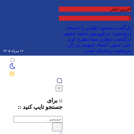
آخرین اخبار
بازگشت مسعود اطیابی با «نسخهٔ
آزمایشی» به تلویزیون
محمد حقیقی
درگذشت
معاون صدا مطرح کرد:
خبر، ستون اعتماد عمومی و رکن
مرجعیت رسانه‌ای است
۱۶ مرداد ۱۴۰۵
×
:: برای
جستجو
تایپ
کنید ::