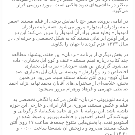
متکثر در نقاشی‌های دیوید هاکنی است، مورد بررسی قرار
می‌گیرد.
در ادامه، پرونده سفر حج با نمایش برشی از فیلم مستند «سفر
نامه برادران امیدوار» مرور می‌شود. «سفرنامه برادران
امیدوار» وقایع سفر برادران امیدوار را مرور می‌کند؛ این دو
برادر اولین ایرانیانی هستند که به شکل تخصصی و حرفه‌ای، در
سال ۱۳۳۳ عزم کردند تا جهان را بکاوند.
در بخش دیگری از برنامه «نردبان» این هفته، پیشنهاد مطالعه
چند کتاب درباره فیلم مستند «علف و کوچ ایل بختیاری» داده
می‌شود. گزارش این هفته «نردبان» نیز به ایل بختیاری
اختصاص دارد و گزارش «اودیسه بی پایان ایل بختیاری، صد
سال کوچ» روی آنتن شبکه مستند سیما می‌رود. در همین
بخش، خلاصه‌ای از سخنرانی‌های آقایان محمد تهامی‌نژاد، احمد
ضابطی جهرمی و فرهاد ورهرام مرور می‌شود.
برنامه تلویزیونی «نردبان» تلاش می‌کند با نگاهی تخصصی به
فیلم و عکس مستند، مروری بر آثار ایرانی و خارجی این حوزه
داشته باشد. این برنامه با اجرای حامد شکیبانیا، کارگردانی و
تهیه‌کنندگی اصغر احمدپور و فاطمه بوربور و ضبط شده در
استودیو نفت، با بخش‌هایی متنوع جمعه‌ها ساعت ۱۷ روی آنتن
شبکه مستند می‌رود و بازپخش آن شنبه‌ها ساعت ۰۰:۰۰ و
۱۴:۳۰ است.