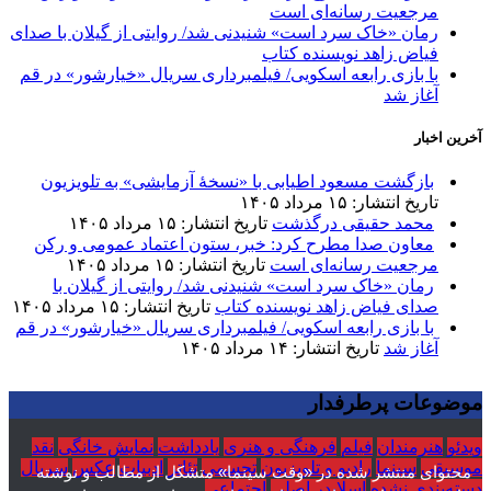
مرجعیت رسانه‌ای است
رمان «خاک سرد است» شنیدنی شد/ روایتی از گیلان با صدای
فیاض زاهد نویسنده کتاب
با بازی رابعه اسکویی/ فیلمبرداری سریال «خیارشور» در قم
آغاز شد
خرین اخبار
بازگشت مسعود اطیابی با «نسخهٔ آزمایشی» به تلویزیون
تاریخ انتشار: ۱۵ مرداد ۱۴۰۵
محمد حقیقی درگذشت
تاریخ انتشار: ۱۵ مرداد ۱۴۰۵
معاون صدا مطرح کرد: خبر، ستون اعتماد عمومی و رکن
مرجعیت رسانه‌ای است
تاریخ انتشار: ۱۵ مرداد ۱۴۰۵
رمان «خاک سرد است» شنیدنی شد/ روایتی از گیلان با
صدای فیاض زاهد نویسنده کتاب
تاریخ انتشار: ۱۵ مرداد ۱۴۰۵
با بازی رابعه اسکویی/ فیلمبرداری سریال «خیارشور» در قم
آغاز شد
تاریخ انتشار: ۱۴ مرداد ۱۴۰۵
وضوعات پرطرفدار
یدئو
هنرمندان
فیلم
فرهنگی و هنری
یادداشت
نمایش خانگی
نقد
وسیقی
سینما
رادیو و تلویزیون
تجسمی
تئاتر
ادبیات
عکس
سریال
محتوای منتشر شده در «وقت سینما» متشکل از مطالب و نوشته
سته‌بندی نشده
اسلایدر اصلی
اجتماعی