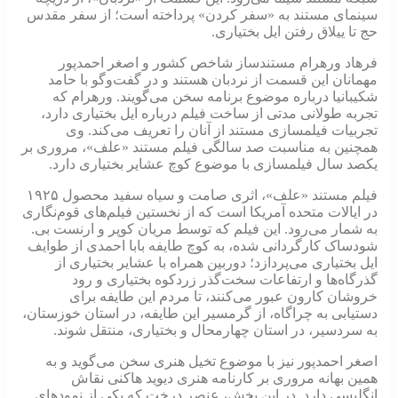
سینمای مستند به «سفر کردن» پرداخته است؛ از سفر مقدس
حج تا ییلاق رفتن ایل بختیاری.
فرهاد ورهرام مستندساز شاخص کشور و اصغر احمدپور
مهمانان این قسمت از نردبان هستند و در گفت‌وگو با حامد
شکیبانیا درباره موضوع برنامه سخن می‌گویند. ورهرام که
تجربه طولانی مدتی از ساخت فیلم درباره ایل بختیاری دارد،
تجربیات فیلمسازی مستند از آنان را تعریف می‌کند. وی
همچنین به مناسبت صد سالگی فیلم مستند «علف»، مروری بر
یکصد سال فیلمسازی با موضوع کوچ عشایر بختیاری دارد.
فیلم مستند «علف»، اثری صامت و سیاه‌ سفید محصول ۱۹۲۵
در ایالات متحده آمریکا است که از نخستین فیلم‌های قوم‌نگاری
به‌ شمار می‌رود. این فیلم که توسط مریان کوپر و ارنست بی.
شودساک کارگردانی شده، به کوچ طایفه بابا احمدی از طوایف
ایل بختیاری می‌پردازد؛ دوربین همراه با عشایر بختیاری از
گذرگاه‌ها و ارتفاعات سخت‌گذر زردکوه بختیاری و رود
خروشان کارون عبور می‌کنند، تا مردم این طایفه برای
دستیابی به چراگاه، از گرمسیر این طایفه، در استان خوزستان،
به سردسیر، در استان چهارمحال و بختیاری، منتقل شوند.
اصغر احمدپور نیز با موضوع تخیل هنری سخن می‌گوید و به
همین بهانه مروری بر کارنامه هنری دیوید هاکنی نقاش
انگلیسی دارد. در این بخش، عنصر درخت که یکی از نمودهای