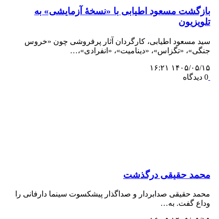
بازگشت مسعود اطیابی با «نسخهٔ آزمایشی» به
تلویزیون
سید مسعود اطیابی، کارگردان آثار پرفروشی چون «خروس
جنگی»، «تگزاس»، «دینامیت»، «انفرادی»،…
۱۴۰۵/۰۵/۱۵ ۱۶:۲۱
0 دیدگاه
محمد حقیقی درگذشت
محمد حقیقی صدابردار و صداگذار پیشکسوت سینما دارفانی را
وداع گفت. به…