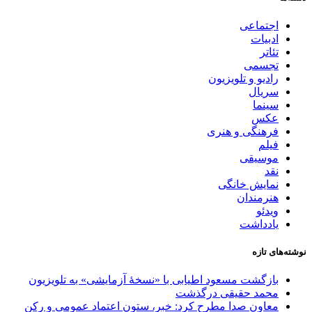
اجتماعی
ادبیات
تئاتر
تجسمی
رادیو و تلویزیون
سریال
سینما
عکس
فرهنگی و هنری
فیلم
موسیقی
نقد
نمایش خانگی
هنرمندان
ویدئو
یادداشت
وشته‌های تازه
بازگشت مسعود اطیابی با «نسخهٔ آزمایشی» به تلویزیون
محمد حقیقی درگذشت
معاون صدا مطرح کرد: خبر، ستون اعتماد عمومی و رکن