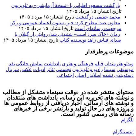
بازگشت مسعود اطیابی با «نسخهٔ آزمایشی» به تلویزیون
تاریخ انتشار: ۱۵ مرداد ۱۴۰۵
محمد حقیقی درگذشت
تاریخ انتشار: ۱۵ مرداد ۱۴۰۵
معاون صدا مطرح کرد: خبر، ستون اعتماد عمومی و رکن
مرجعیت رسانه‌ای است
تاریخ انتشار: ۱۵ مرداد ۱۴۰۵
رمان «خاک سرد است» شنیدنی شد/ روایتی از گیلان با
صدای فیاض زاهد نویسنده کتاب
تاریخ انتشار: ۱۵ مرداد ۱۴۰۵
موضوعات پرطرفدار
ویدئو
هنرمندان
فیلم
فرهنگی و هنری
یادداشت
نمایش خانگی
نقد
موسیقی
سینما
رادیو و تلویزیون
تجسمی
تئاتر
ادبیات
عکس
سریال
دسته‌بندی نشده
اسلایدر اصلی
اجتماعی
محتوای منتشر شده در «وقت سینما» متشکل از مطالب
و نوشته های تحریریه این رسانه، یادداشت های منتقدان
و نوشته های ارسالی، اخبار دریافتی از روابط عمومی ها
و پروژه های در حال تولید و بازنشر برخی از خبرهای
رسانه های رسمی کشور است.
تلگرام
اینستاگرام