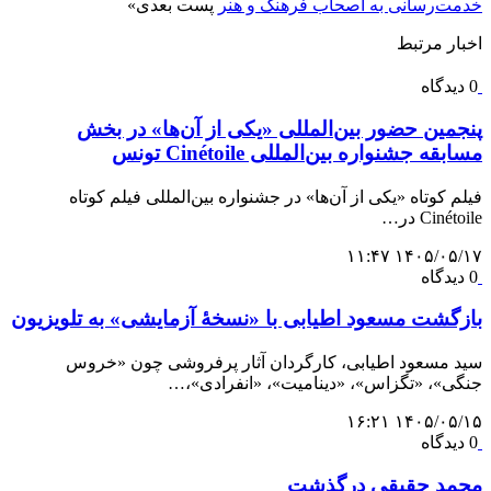
خدمت‌رسانی به اصحاب فرهنگ و هنر
پست بعدی
»
اخبار مرتبط
0 دیدگاه
پنجمین حضور بین‌المللی «یکی از آن‌ها» در بخش
مسابقه جشنواره بین‌المللی Cinétoile تونس
فیلم کوتاه «یکی از آن‌ها» در جشنواره بین‌المللی فیلم کوتاه
Cinétoile در…
۱۴۰۵/۰۵/۱۷ ۱۱:۴۷
0 دیدگاه
بازگشت مسعود اطیابی با «نسخهٔ آزمایشی» به تلویزیون
سید مسعود اطیابی، کارگردان آثار پرفروشی چون «خروس
جنگی»، «تگزاس»، «دینامیت»، «انفرادی»،…
۱۴۰۵/۰۵/۱۵ ۱۶:۲۱
0 دیدگاه
محمد حقیقی درگذشت