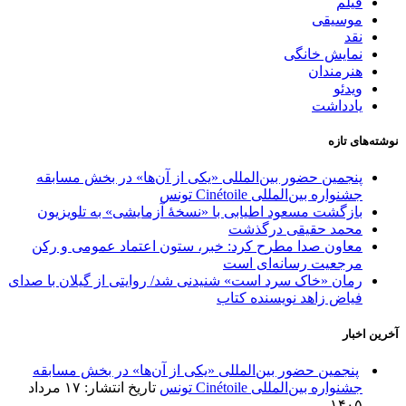
فیلم
موسیقی
نقد
نمایش خانگی
هنرمندان
ویدئو
یادداشت
نوشته‌های تازه
پنجمین حضور بین‌المللی «یکی از آن‌ها» در بخش مسابقه
جشنواره بین‌المللی Cinétoile تونس
بازگشت مسعود اطیابی با «نسخهٔ آزمایشی» به تلویزیون
محمد حقیقی درگذشت
معاون صدا مطرح کرد: خبر، ستون اعتماد عمومی و رکن
مرجعیت رسانه‌ای است
رمان «خاک سرد است» شنیدنی شد/ روایتی از گیلان با صدای
فیاض زاهد نویسنده کتاب
آخرین اخبار
پنجمین حضور بین‌المللی «یکی از آن‌ها» در بخش مسابقه
جشنواره بین‌المللی Cinétoile تونس
تاریخ انتشار: ۱۷ مرداد
۱۴۰۵