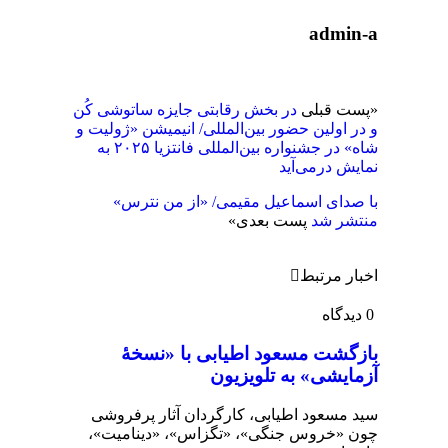
admin-a
«
پست قبلی
در بخش رقابتی جایزه ساتوشی کُن
و در اولین حضور بین‌المللی/ انیمیشن «ژولیت و
شاه» در جشنواره بین‌المللی فانتزیا ۲۰۲۵ به
نمایش درمی‌آید
با صدای اسماعیل مقیمی/ «از من نترس»
منتشر شد
پست بعدی
»
اخبار مرتبط
0 دیدگاه
بازگشت مسعود اطیابی با «نسخهٔ
آزمایشی» به تلویزیون
سید مسعود اطیابی، کارگردان آثار پرفروشی
چون «خروس جنگی»، «تگزاس»، «دینامیت»،