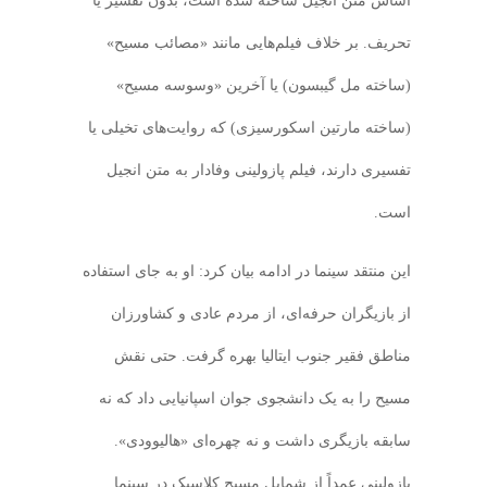
اساس متن انجیل ساخته شده است، بدون تفسیر یا
تحریف. بر خلاف فیلم‌هایی مانند «مصائب مسیح»
(ساخته مل گیبسون) یا آخرین «وسوسه مسیح»
(ساخته مارتین اسکورسیزی) که روایت‌های تخیلی یا
تفسیری دارند، فیلم پازولینی وفادار به متن انجیل
است.
این منتقد سینما در ادامه بیان کرد: او به جای استفاده
از بازیگران حرفه‌ای، از مردم عادی و کشاورزان
مناطق فقیر جنوب ایتالیا بهره گرفت. حتی نقش
مسیح را به یک دانشجوی جوان اسپانیایی داد که نه
سابقه بازیگری داشت و نه چهره‌ای «هالیوودی».
پازولینی عمداً از شمایل مسیحِ کلاسیک در سینما