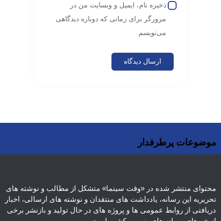
ذخیره نام، ایمیل و وبسایت من در
مرورگر برای زمانی که دوباره دیدگاهی
می‌نویسم.
موضوعات پرطرفدار
ویدئو
هنرمندان
فیلم
فرهنگی و هنری
یادداشت
نمایش خانگی
نقد
موسیقی
سینما
رادیو و تلویزیون
تجسمی
تئاتر
ادبیات
عکس
سریال
دسته‌بندی نشده
اسلایدر اصلی
اجتماعی
محتوای منتشر شده در «وقت سینما» متشکل از مطالب و نوشته های
تحریریه این رسانه، یادداشت های منتقدان و نوشته های ارسالی، اخبار
دریافتی از روابط عمومی ها و پروژه های در حال تولید و بازنشر برخی
از خبرهای رسانه های رسمی کشور است.