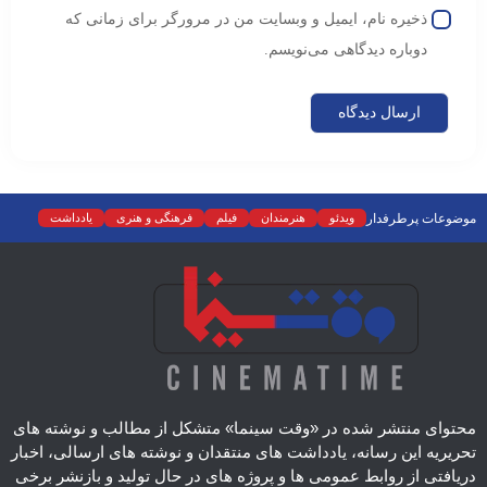
ذخیره نام، ایمیل و وبسایت من در مرورگر برای زمانی که
دوباره دیدگاهی می‌نویسم.
موضوعات پرطرفدار
ویدئو
هنرمندان
فیلم
فرهنگی و هنری
یادداشت
نمایش خانگی
نقد
موسیقی
سینما
رادیو و تلویزیون
تجسمی
تئاتر
ادبیات
عکس
سریال
دسته‌بندی نشده
اسلایدر اصلی
اجتماعی
محتوای منتشر شده در «وقت سینما» متشکل از مطالب و نوشته های
تحریریه این رسانه، یادداشت های منتقدان و نوشته های ارسالی، اخبار
دریافتی از روابط عمومی ها و پروژه های در حال تولید و بازنشر برخی