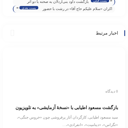
«
پست قبلی
بازگشت داود بنی‌اردلان به صحنه با دو اثر
»
پست بعدی
نمایشی در سال جاری
اکران «سلام علیکم حاج آقا» در رشت با حضور
عوامل فیلم برگزار شد/ تبریزی: یک طنز شریف
و خانوادگی ساخته‌ایم
اخبار مرتبط
0 دیدگاه
بازگشت مسعود اطیابی با «نسخهٔ آزمایشی» به تلویزیون
سید مسعود اطیابی، کارگردان آثار پرفروشی چون «خروس جنگی»،
«تگزاس»، «دینامیت»، «انفرادی»،…